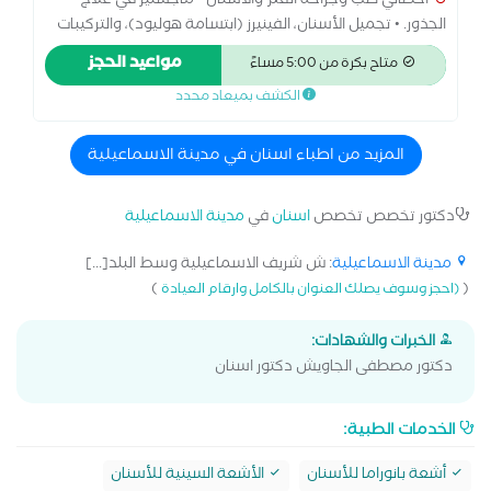
أخصائي طب وجراحة الفم والأسنان • ماجستير في علاج
الجذور. • تجميل الأسنان، الفينيرز (ابتسامة هوليود)، والتركيبات
الثابتة. • علاج الجذور الميكروسكوبي وعلاجات العصب بأحدث
مواعيد الحجز
متاح بكرة من 5:00 مساءً
الأجهزة. • العيادة مجهزة بالميكروسكوب والأشعة الرقمية
الكشف بميعاد محدد
الحديثة لضمان أعلى دقة. • تطبيق بروتوكولات التعقيم
ومكافحة العدوى المعتمدة من منظمة الصحة العالمية
(WHO).
المزيد من اطباء اسنان في مدينة الاسماعيلية
دكتور تخصص تخصص
اسنان
في
مدينة الاسماعيلية
مدينة الاسماعيلية
: ش شريف الاسماعيلية وسط البلد[...]
)
(
(احجز وسوف يصلك العنوان بالكامل وارقام العيادة
الخبرات والشهادات:
دكتور مصطفى الجاويش دكتور اسنان
الخدمات الطبية:
أشعة بانوراما للأسنان
الأشعة السينية للأسنان