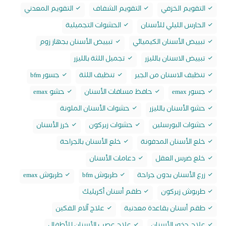
التقويم الخزفي
التقويم الشفاف
التقويم المعدني
الحارس الليلي للأسنان
الحشوات التجميلية
تبييض الأسنان الكيميائي
تبييض الأسنان بجهاز زوم
تبييض الاسنان بالليزر
تجميل اللثة بالليزر
تنظيف الاسنان من الجير
تنظيف اللثة
جسور bfm
جسور emax
حافظ مسافات الأسنان
حشو emax
حشو الأسنان بالليزر
حشوات الأسنان الملونة
حشوات البورسلين
حشوات زيركون
خرز الأسنان
خلع الأسنان المدفونة
خلع الأسنان بالجراحة
خلع ضرس العقل
دعامات الأسنان
زرع الأسنان بدون جراحة
طربوش bfm
طربوش emax
طربوش زيركون
طقم أسنان أكريليك
طقم أسنان بقاعدة معدنية
علاج آلام الفكين