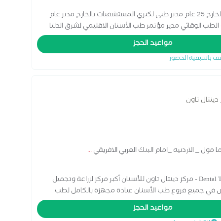
بكالوريوس طب وجراحه الفم والأسنان خبرات في الخارج 25 عام مدير طبي لكبري المستشفيات بالخارج مدير عام
الطب الوقائي مدير مؤتمر طب الأسنان الاقليمي لشرق الدلتا
مواعيد الحجز
ف باسبقية الحضور
دينتال تاون
 مول _ الاردنيه _امام البنك العربي الافريقي
...
اخصائي تجميل و جراحة الفم و الاسنان Dental Town Center - مركز دينتال تاون للأسنان أكبر مركز لزراعة وتجميل
ص في جميع فروع طب الأسنان عيادة مجهزة بالكامل لطب
دقة - خبرة - التزام العاشر من رمضان - الأردنية - سما مول
مواعيد الحجز