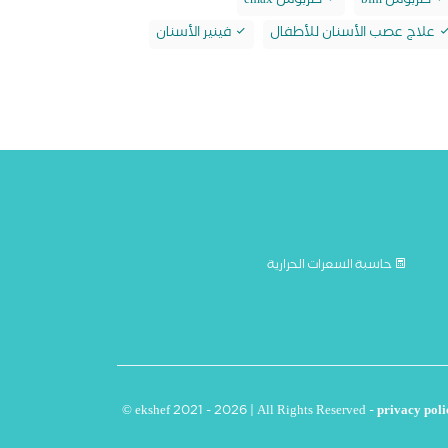
طربوش bfm
طربوش emax
علاج عصب الأسنان للأطفال
فينير الأسنان
حاسبة السعرات الحرارية
© ekshef 2021 - 2026 | All Rights Reserved -
privacy poli