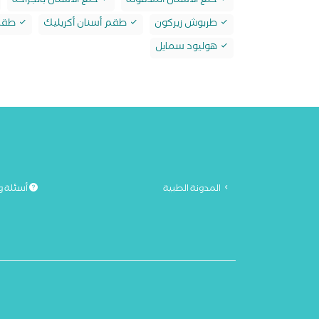
خلع الأسنان المدفونة
خلع الأسنان بالجراحة
طربوش زيركون
طقم أسنان أكريليك
طقم 
هوليود سمايل
المدونة الطبية
أسئلة و