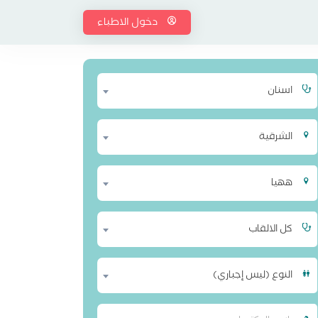
دخول الاطباء
اسنان
الشرقية
ههيا
كل الالقاب
النوع (ليس إجباري)