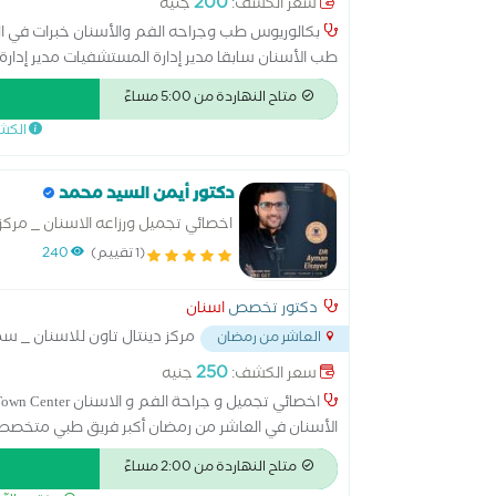
200
سعر الكشف:
جنيه
طب الأسنان سابقا مدير إدارة المستشفيات مدير إدارة 
متاح النهاردة من 5:00 مساءً
الكش
دكتور أيمن السيد محمد
اخصائي تجميل ورزاعه الاسنان _ مركز 
(1 تقييم)
240
دكتور تخصص
اسنان
مركز دينتال تاون للاسنان _ سما
العاشر من رمضان
250
سعر الكشف:
جنيه
الأسنان في العاشر من رمضان أكبر فريق طبي متخص
أسنان الأطفال فريق طبي مساعد مدرب على أعلى مستوى 
متاح النهاردة من 2:00 مساءً
أمام البنك العربي الأفريقي.