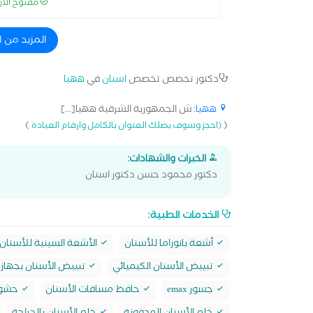
مفتوح الآ
المزيد من 
دكتور تخصص تخصص
اسنان
في
ههيا
ههيا
: ش الجمهورية الشرقية ههيا[...]
)
(
(احجز وسوف يصلك العنوان بالكامل وارقام العيادة
الخبرات والشهادات:
دكتور محمود حسن دكتور اسنان
الخدمات الطبية:
أشعة بانوراما للأسنان
الأشعة السينية للأسنان
تبييض الأسنان الكيميائي
تبييض الأسنان بجهاز 
جسور emax
حافظ مسافات الأسنان
حشو max