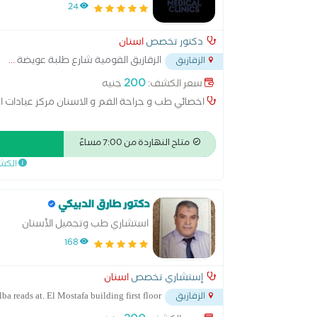
24
دكتور تخصص
اسنان
الزقازيق القومية شارع طلبة عويضة
...
الزقازيق
200
سعر الكشف:
جنيه
اخصائي طب و جراحة الفم و الاسنان مركز عيادات ان
متاح النهاردة من 7:00 مساءً
الكش
دكتور طارق الدبيكي
استشاري طب وتجميل الأسنان
168
إستشاري تخصص
اسنان
Zagazig tolba reads at. El Mostafa building first floor
الزقازيق