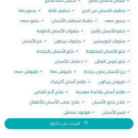
تبييض الاسنان بالليزر
تجميل اللثة بالليزر
تنظيف الاسنان من الجير
تنظيف اللثة
جسور bfm
جسور emax
حافظ مسافات الأسنان
حشو emax
حشو الأسنان بالليزر
حشوات الأسنان الملونة
حشوات البورسلين
حشوات زيركون
خرز الأسنان
خلع الأسنان المدفونة
خلع الأسنان بالجراحة
خلع ضرس العقل
دعامات الأسنان
زرع الأسنان بدون جراحة
طربوش bfm
طربوش emax
طربوش زيركون
طقم أسنان أكريليك
طقم أسنان بقاعدة معدنية
علاج آلام الفكين
علاج جذور الأسنان
علاج عصب الأسنان للأطفال
فينير الأسنان
هوليود سمايل
البحث عن دكتور