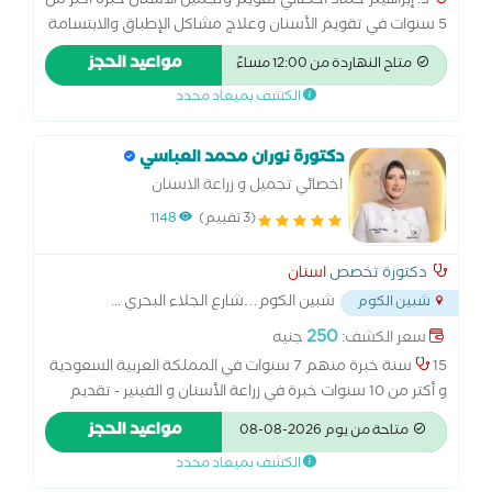
د. إبراهيم حماد أخصائي تقويم وتجميل الأسنان خبرة أكثر من
5 سنوات في تقويم الأسنان وعلاج مشاكل الإطباق والابتسامة
التجميلية، مع الاهتمام بتقديم تجربة علاج مريحة ونتائج دقيقة
مواعيد الحجز
متاح النهاردة من 12:00 مساءً
تناسب كل حالة. الزماله البريطانيه لتقويم الاسنان البورد
الكشف بميعاد محدد
الالمانى فى زراعه الاسنان متخصص فى تجميل الاسنان
باستخدام الحشو التجميلى و الفينير متخصص فى تقويم اسنان
الاطفال و تعديل مشاكل العضم فى بدايه النمو
دكتورة نوران محمد العباسي
اخصائي تجميل و زراعة الاسنان
(3 تقييم)
1148
دكتورة تخصص
اسنان
شبين الكوم…شارع الجلاء البحري
...
شبين الكوم
250
سعر الكشف:
جنيه
15 سنة خبرة منهم 7 سنوات في المملكة العربية السعودية
و أكتر من 10 سنوات خبرة في زراعة الأسنان و الفينير - تقديم
رعاية عالية الجودة و مبنية على الأخلاقيات لضمان نتائج موثوقة
مواعيد الحجز
متاحة من يوم 2026-08-08
و طويلة الأمد - ثقة حقيقية و شفافية كاملة مع مرضاي مبنية
الكشف بميعاد محدد
على خبرة و التزام و مجهود صادق -ابتسامتك تبدأ هنا في يونيك