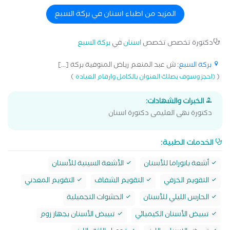
دينتال كلينك - 14 years of experience including over 10 years in
implants and veneers - Delivering high-quality, ethical care to
المزيد من اطباء اسنان في بركة السبع
provide reliable and long-lasting results - Genuine trust and full
transparency with my patients built on expertise, dedication and
دكتورة تخصص تخصص
اسنان
في
بركة السبع
sincere effort - Your smile begins here at Unique Dental Clinic
بركة السبع
: ش عبد المنعم رياض المنوفية بركة [...]
)
(
(احجز وسوف يصلك العنوان بالكامل وارقام العيادة
الخبرات والشهادات:
دكتورة نهى العليمى دكتورة اسنان
الخدمات الطبية:
أشعة بانوراما للأسنان
الأشعة السينية للأسنان
التقويم الخزفي
التقويم الشفاف
التقويم المعدني
الحارس الليلي للأسنان
الحشوات التجميلية
تبييض الأسنان الكيميائي
تبييض الأسنان بجهاز زوم