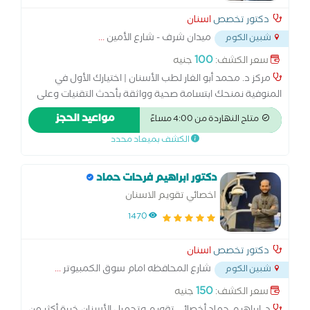
دكتور تخصص
اسنان
ميدان شرف - شارع الأمين
...
شبين الكوم
100
سعر الكشف:
جنيه
مركز د. محمد أبو الغار لطب الأسنان | اختيارك الأول في
المنوفية نمنحك ابتسامة صحية وواثقة بأحدث التقنيات وعلى
أيدي نخبة من الأطباء، مع تشخيص دقيق واهتمام براحة كل
مواعيد الحجز
متاح النهاردة من 4:00 مساءً
مريض. زراعة الأسنان | تقويم | تجميل | علاج العصب | التركيبات
الكشف بميعاد محدد
| طب أسنان الأطفال
دكتور ابراهيم فرحات حماد
اخصائي تقويم الاسنان
1470
دكتور تخصص
اسنان
شارع المحافظه امام سوق الكمبيوتر
...
شبين الكوم
150
سعر الكشف:
جنيه