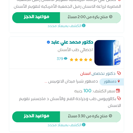
حاصل علي الزماله البريطانيه لتقويم الاسنان زميل الجمعيه
المصريه لزراعه الاسنان زميل الجمعيه الأمريكيه لتقويم الأسنان
نائب في مستشفي القصر العيني متاح العمل يوميا من الساعه
مواعيد الحجز
متاح بكرة من 2:00 مساءً
2 حتي الساعه 10 المركز به ميكروسكوب بالإضافه الي اشعه
الكشف بميعاد محدد
اكس راي
دكتور محمد علي عابد
اخصائي طب الأسنان
379
دكتور تخصص
اسنان
دمنهور شبرا ميدان الاتوبيس
...
دمنهور
100
سعر الكشف:
جنيه
بكالوريوس طب وجراحة الفم والأسنان د ماجستير تقويم
الاسنان
مواعيد الحجز
متاح بكرة من 3:30 مساءً
الكشف بميعاد محدد