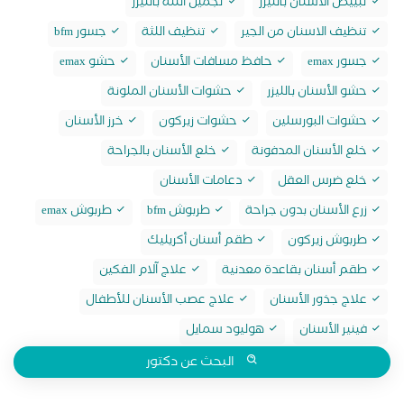
تبييض الاسنان بالليزر
تجميل اللثة بالليزر
تنظيف الاسنان من الجير
تنظيف اللثة
جسور bfm
جسور emax
حافظ مسافات الأسنان
حشو emax
حشو الأسنان بالليزر
حشوات الأسنان الملونة
حشوات البورسلين
حشوات زيركون
خرز الأسنان
خلع الأسنان المدفونة
خلع الأسنان بالجراحة
خلع ضرس العقل
دعامات الأسنان
زرع الأسنان بدون جراحة
طربوش bfm
طربوش emax
طربوش زيركون
طقم أسنان أكريليك
طقم أسنان بقاعدة معدنية
علاج آلام الفكين
علاج جذور الأسنان
علاج عصب الأسنان للأطفال
فينير الأسنان
هوليود سمايل
البحث عن دكتور