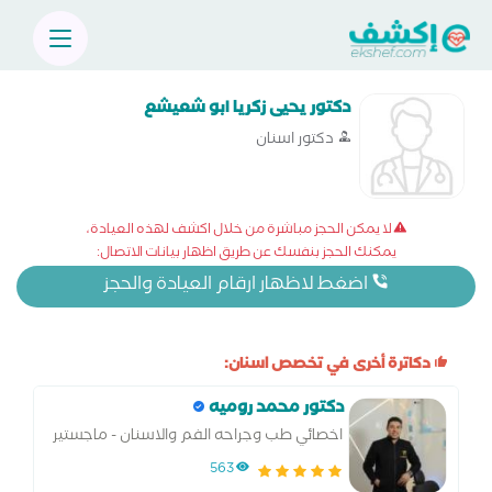
دكتور يحيى زكريا ابو شعيشع
دكتور اسنان
لا يمكن الحجز مباشرة من خلال اكشف لهذه العيادة،
يمكنك الحجز بنفسك عن طريق اظهار بيانات الاتصال:
اضغط لاظهار ارقام العيادة والحجز
دكاترة أخرى في تخصص اسنان:
دكتور محمد روميه
اخصائي طب وجراحه الفم والاسنان - ماجستير
التركيبات والزراعه جامعه الاسكندريه
563