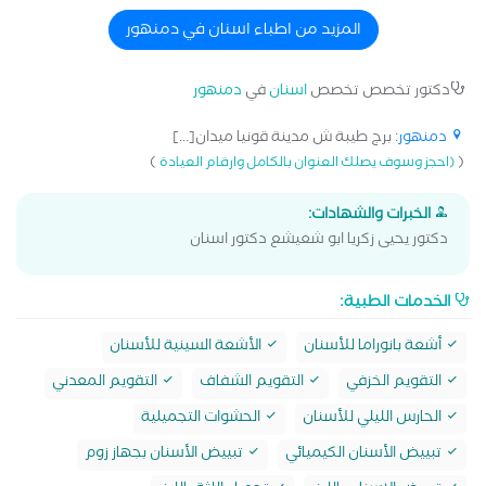
المزيد من اطباء اسنان في دمنهور
دكتور تخصص تخصص
اسنان
في
دمنهور
دمنهور
: برج طيبة ش مدينة قونيا ميدان[...]
)
(
(احجز وسوف يصلك العنوان بالكامل وارقام العيادة
الخبرات والشهادات:
دكتور يحيى زكريا ابو شعيشع دكتور اسنان
الخدمات الطبية:
أشعة بانوراما للأسنان
الأشعة السينية للأسنان
التقويم الخزفي
التقويم الشفاف
التقويم المعدني
الحارس الليلي للأسنان
الحشوات التجميلية
تبييض الأسنان الكيميائي
تبييض الأسنان بجهاز زوم