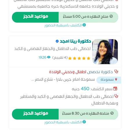
أخصائي طب الاطفال و حديثي الولاده ماجستير طب الاطفال
و حديثي الولاده جامعه الاسكندرية خبره جامعيه بمستشفي
الشاطبى جامعه الاسكندرية متابعة حالات الصفرا التكسيريه و
مواعيد الحجز
متاح النهاردة من 5:00 مساءً
الفسيولوجية متابعه الاطفال المبتسرين ونموهم بشكل
الكشف باسبقية الحضور
طبيعي مشاكل الرضاعه الطبيعيه و حلها منابعة علامات تطور
الطفل العقلى و النمو.
دكتورة ريتا امجد
اخصائى طب الاطفال والجهاز الهضمى و الكبد
والمناظير وتغذية الاطفال
(4 تقييم)
1926
دكتورة تخصص
اطفال وحديثي الولادة
سموحة امام جرين بلازا - شارع النصر
...
سموحة
450
سعر الكشف:
جنيه
اخصائى طب الاطفال والجهاز الهضمى و الكبد والمناظير
وتغذية الاطفال
مواعيد الحجز
متاحة النهاردة من 8:30 مساءً
الكشف باسبقية الحضور