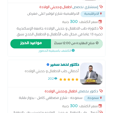
إستشاري تخصص
اطفال وحديثي الولادة
الابراهيميه شارع ابوقير اعلى معرض
الابراهيمية
القبطان للسيارات
...
300
سعر الكشف:
جنيه
دكتوراه طب الاطفال و حديثى الولاده جامعه الإسكندرية
(خبره 13 عاما فى مجال طب الأطفال و الاطفال الخدج سبق
العمل بمستشفى المدينه للمرأه و اليكس سيدنى / لديه عياده
مواعيد الحجز
متاح النهاردة من 12:00 مساءً
اخرى بمجمع المدينه الطبى حاصل على ماجيستير و دكتوراه فى
الكشف باسبقية الحضور
تصوير القلب باشعه الإيكو مع الموجات فوق الصوتيه على الصدر
لتقويم تمدد الرئه فى الاطفال الخدج باستخدام جهاز التنفس
عالى التردد و مدى تأثيرها على الاطفال يعمل كمدرس بكلية
دكتور احمد سمير
الطب بجامعه الشاطبي بالإسكندرية
أخصائي طب الاطفال و حديثي الولاده
202
دكتور تخصص
اطفال وحديثي الولادة
سموحه - شارع مصطفي كامل - بجوار نقابة
سموحة
اطفال اسكندرية
...
300
سعر الكشف:
جنيه