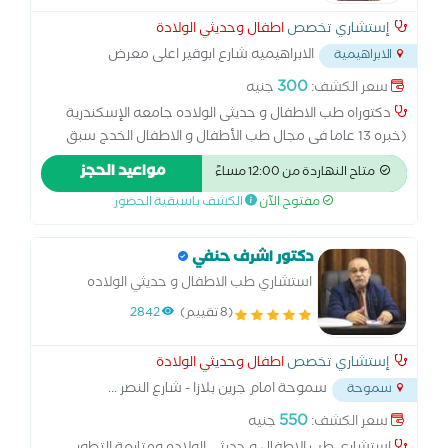
إستشاري تخصص
اطفال وحديثي الولادة
الابراهيميه شارع ابوقير اعلى معرض
الابراهيمية
القبطان للسيارات
...
300
سعر الكشف:
جنيه
دكتوراه طب الاطفال و حديثى الولاده جامعه الإسكندرية
(خبره 13 عاما فى مجال طب الأطفال و الاطفال الخدج سبق
العمل بمستشفى المدينه للمرأه و اليكس سيدنى / لديه عياده
مواعيد الحجز
متاح النهاردة من 12:00 مساءً
اخرى بمجمع المدينه الطبى حاصل على ماجيستير و دكتوراه فى
مفتوح الآن
الكشف باسبقية الحضور
تصوير القلب باشعه الإيكو مع الموجات فوق الصوتيه على الصدر
لتقويم تمدد الرئه فى الاطفال الخدج باستخدام جهاز التنفس
عالى التردد و مدى تأثيرها على الاطفال يعمل كمدرس بكلية
دكتور اشرف حنفي
الطب بجامعه الشاطبي بالإسكندرية
استشاري طب الاطفال و حديثي الولاده
(8 تقييم)
2842
إستشاري تخصص
اطفال وحديثي الولادة
سموحة امام جرين بلازا - شارع النصر
...
سموحة
550
سعر الكشف:
جنيه