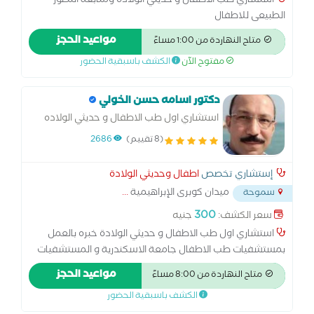
استشاري طب الاطفال و حديثي الولاده ومتابعة التطور
الطبيعى للاطفال
مواعيد الحجز
متاح النهاردة من 1:00 مساءً
مفتوح الآن
الكشف باسبقية الحضور
دكتور اسامه حسن الخولي
استشاري اول طب الاطفال و حديثي الولاده
(8 تقييم)
2686
إستشاري تخصص
اطفال وحديثي الولادة
ميدان كوبرى الإبراهيمية
...
سموحة
300
سعر الكشف:
جنيه
استشاري اول طب الاطفال و حديثي الولادة خبره بالعمل
بمستشفيات طب الاطفال جامعة الاسكندرية و المستشفيات
الخاصة بالاسكندرية خبرة بمتابعة النمو و التطور لدى الاطفال و
مواعيد الحجز
متاح النهاردة من 8:00 مساءً
الكشف المبكر لتاخر النمو ماجستير طب الاطفال جامعة
الكشف باسبقية الحضور
الاسكندرية