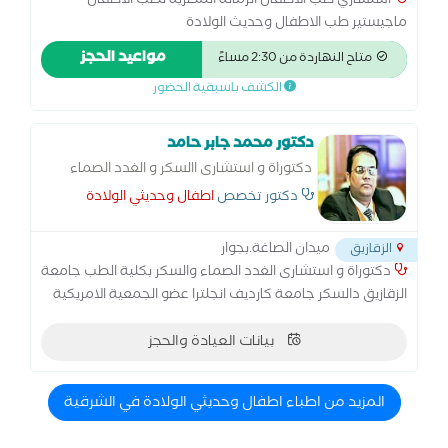
استشاري طب الاطفال الزمالة المصرية لطب الاطفال
ماجيستير طب الاطفال وحديث الولادة
مواعيد الحجز
متاح النهاردة من 2:30 مساءً
الكشف باسبقية الحضور
دكتور محمد جابر حامد
دكتوراة و استشارى االسكر و الغدد الصماء
بكلية الطب جامعة الزقازيق دالسكر جامعة
دكتور تخصص
اطفال وحديثي الولادة
كارديف انجلترا عضو الجمعية الامريكية للغدد
ميدان الصاغة.بجوار
الزقازيق
دكتوراة و استشارى الغدد الصماء والسكر بكلية الطب جامعة
الزقازيق دالسكر جامعة كارديف انجلترا عضو الجمعية الامريكية
للغدد .الكشف بأحدث الاجهزة ( مجانا)الحجز بميعاد مسبق
عيادة امراض الغدد الصماء و السكر
بيانات العيادة والحجز
المزيد من اطباء اطفال وحديثي الولادة في الشرقية