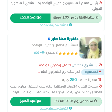
رئيس قسم المبتسرين و حديثي الولادة بمستشفي المنصورة
الدولي
مواعيد الحجز
متاحة النهاردة من 12:30 مساءً
الكشف بميعاد محدد
دكتورة مها صابر
استشارى اطفال وحديثى الولاده
(1 تقييم)
1097
إستشاري تخصص
اطفال وحديثي الولادة
الدراسات برج الشبراوى امام
...
المنصورة
250
سعر الكشف:
جنيه
سنوات الخبره 24سنه الشهادا زماله طب الاطفال دبلوم طب
الاطفال دورات تدريبيه فى ايكو القلب واسعه السونار على الرئه
مدرب معتمد بالزماله المصريه لطب الاطفال المؤتمرات العلميه
مواعيد الحجز
متاحة من يوم 2026-08-08
التى شارك بالحضور فيها أكثر من 50مؤتمر
الكشف بميعاد محدد