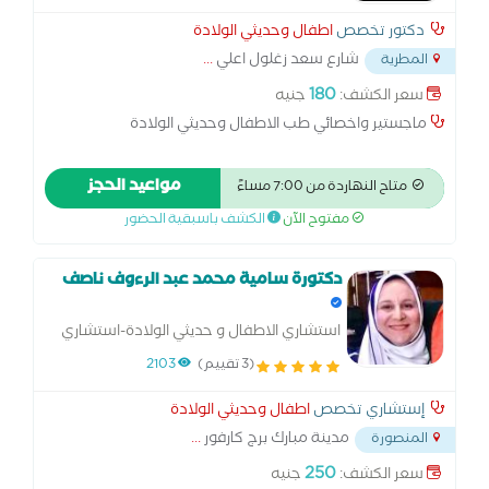
دكتور تخصص
اطفال وحديثي الولادة
شارع سعد زغلول اعلي
...
المطرية
180
سعر الكشف:
جنيه
ماجستير واخصائي طب الاطفال وحديثي الولادة
مواعيد الحجز
متاح النهاردة من 7:00 مساءً
مفتوح الآن
الكشف باسبقية الحضور
دكتورة سامية محمد عبد الرءوف ناصف
استشاري الاطفال و حديثي الولادة-استشاري
الرضاعة الطبيعية
(3 تقييم)
2103
إستشاري تخصص
اطفال وحديثي الولادة
مدينة مبارك برج كارفور
...
المنصورة
250
سعر الكشف:
جنيه