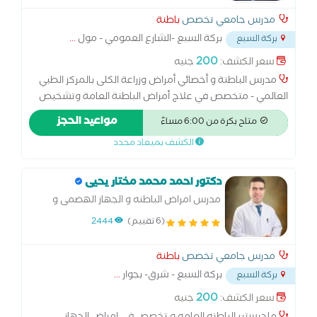
مدرس جامعي تخصص
باطنة
بركة السبع -الشارع العمومي - مول
...
بركة السبع
200
سعر الكشف:
جنيه
مدرس الباطنة و أخصائي أمراض وزراعة الكلى بالمركز الطبي
العالمي - متخصص في علاج أمراض الباطنة العامة وتشخيص
وعلاج مرض السكر ومضاعفاته وأمراض الكلى الحادة والمزمنة،
مواعيد الحجز
متاح بكرة من 6:00 مساءً
ضغط الدم، واضطرابات الأملاح،أمراض الجهاز الهضمي وجرثومة
الكشف بميعاد محدد
المعدة والقولون العصبي،مرضي الأنيميا ، مع خبرة في متابعة
حالات الفشل الكلوي المزمن والغسيل الكلوي ،والرعاية الشاملة
قبل وبعد زراعة الكلى.
دكتور احمد محمد مختار يحيى
مدرس امراض الباطنه و الجهاز الهضمى و
السكر بطب المنوفيه
(6 تقييم)
2444
مدرس جامعي تخصص
باطنة
بركة السبع - شرق- بجوار
...
بركة السبع
200
سعر الكشف:
جنيه