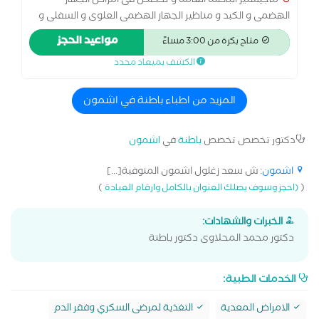
ماجيستير الباطنه العامه و تخصص فى امراض الجهاز
الهضمى و الكبد و مناظير الجهاز الهضمى العلوى و السفلى و
مناظير القنوات المراية ، متابعه دقيقه لأمراض السكر و الضغط،
مواعيد الحجز
متاح بكرة من 3:00 مساءً
الخبرات الاكلينيكية طبيب بمستشفيات جامعه المنوفية فى
الكشف بميعاد محدد
قسم الباطنه العامه مدرس امراض الباطنه و الجهاز الهضمى
والكبد بكلية طب المنوفيه مدرس امراض الباطنه بالكليات
الطبية بجامعه المنوفيه الاهلية
المزيد من اطباء باطنة في اشمون
دكتور تخصص تخصص
باطنة
في
اشمون
اشمون
: ش سعد زغلول اشمون المنوفية[...]
)
(
(احجز وسوف يصلك العنوان بالكامل وارقام العيادة
الخبرات والشهادات:
دكتور محمد المحلاوى دكتور باطنة
الخدمات الطبية:
الامراض المعدية
التغذية لمرضى السكري وفقر الدم