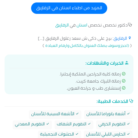
المزيد من اطباء اسنان في الزقازيق
دكتور تخصص تخصص
اسنان
في
الزقازيق
الزقازيق
: برج على ذكى ش سعد زغلول الزقازيق [...]
)
(
(احجز وسوف يصلك العنوان بالكامل وارقام العيادة
الخبرات والشهادات:
زمالة كلية الجراحين الملكية إنجلترا.
زمالة الليزك جامعة كريت.
إستشارى طب و جراحة العيون.
الخدمات الطبية:
أشعة بانوراما للأسنان
الأشعة السينية للأسنان
التقويم الخزفي
التقويم الشفاف
التقويم المعدني
الحارس الليلي للأسنان
الحشوات التجميلية