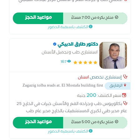
اخصائي طب و جراحة الفم و الاسنان مركز عيادات انفينيتي
مواعيد الحجز
متاح بكرة من 7:00 مساءً
الكشف باسبقية الحضور
دكتور طارق الدبيكي
استشاري طب وتجميل الأسنان
167
إستشاري تخصص
اسنان
Zagazig tolba reads at. El Mostafa building first
الزقازيق
...
floor
200
سعر الكشف:
جنيه
بكالوريوس طب وجراحه الفم والأسنان خبرات في الخارج 25
عام مدير طبي لكبري المستشفيات بالخارج مدير عام طب
الأسنان سابقا مدير إدارة المستشفيات مدير إدارة الطب الوقائي
مواعيد الحجز
متاح بكرة من 5:00 مساءً
مدير مؤتمر طب الأسنان الاقليمي لشرق الدلتا
الكشف باسبقية الحضور