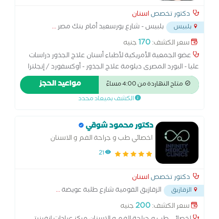
دكتور تخصص
اسنان
بلبيس - شارع بورسعيد أمام بنك مصر
...
بلبيس
170
سعر الكشف:
جنيه
عضو الجمعية الأمريكية لأطباء أسنان علاج الجذور دراسات
عليا - البورد المصرى دبلومة علاج الجذور - أوكسفورد / إنجلترا
دراسات عليا - زراعة الأسنان - جامعة هونج كونج دراسات إدارة
مواعيد الحجز
متاح النهاردة من 4:00 مساءً
المخاطر وسلامة المرضى - المعهد القومى للتدريب دراسات
الكشف بميعاد محدد
التحكم فى منع العدوى - المعهد القومى للتدريب
دكتور محمود شوقي
اخصائي طب و جراحة الفم و الاسنان
21
دكتور تخصص
اسنان
الزقازيق القومية شارع طلبة عويضة
...
الزقازيق
200
سعر الكشف:
جنيه