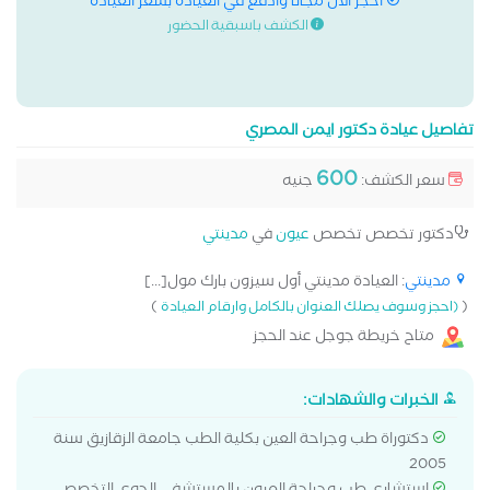
احجز الان مجانا وادفع في العيادة بسعر العيادة
الكشف باسبقية الحضور
تفاصيل عيادة دكتور ايمن المصري
600
سعر الكشف:
جنيه
دكتور تخصص تخصص
عيون
في
مدينتي
مدينتي
: العيادة مدينتي أول سيزون بارك مول[...]
)
(
(احجز وسوف يصلك العنوان بالكامل وارقام العيادة
متاح خريطة جوجل عند الحجز
الخبرات والشهادات:
دكتوراة طب وجراحة العين بكلية الطب جامعة الزقازيق سنة
2005