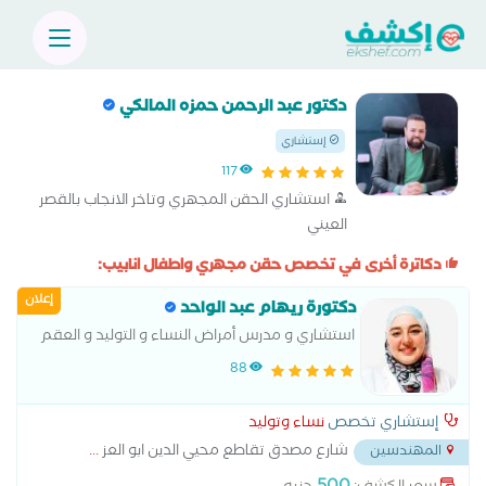
دكتور عبد الرحمن حمزه المالكي
إستشاري
117
استشاري الحقن المجهري وتاخر الانجاب بالقصر
العيني
دكاترة أخرى في تخصص حقن مجهري واطفال انابيب:
إعلان
دكتورة ريهام عبد الواحد
استشاري و مدرس أمراض النساء و التوليد و العقم
كلية طب القصر العينى جامعة القاهرة
88
إستشاري تخصص
نساء وتوليد
شارع مصدق تقاطع محيي الدين ابو العز
...
المهندسين