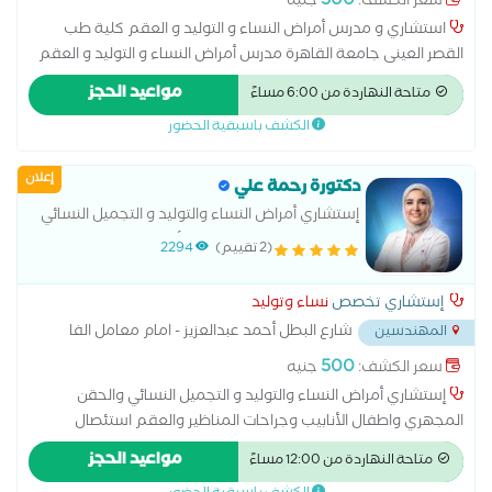
500
سعر الكشف:
جنيه
استشاري و مدرس أمراض النساء و التوليد و العقم كلية طب
القصر العينى جامعة القاهرة مدرس أمراض النساء و التوليد و العقم
كلية طب القصر العينى جامعة القاهرة دكتوراة أمراض النساء و
مواعيد الحجز
متاحة النهاردة من 6:00 مساءً
التوليد و العقم كلية طب القصر العينى جامعة القاهرة
الكشف باسبقية الحضور
إعلان
دكتورة رحمة علي
إستشاري أمراض النساء والتوليد و التجميل النسائي
و الحقن المجهري واطفال الأنابيب وجراحات
(2 تقييم)
2294
المناظير والعقم
إستشاري تخصص
نساء وتوليد
شارع البطل أحمد عبدالعزيز - امام معامل الفا
المهندسين
...
500
سعر الكشف:
جنيه
إستشاري أمراض النساء والتوليد و التجميل النسائي والحقن
المجهري واطفال الأنابيب وجراحات المناظير والعقم استئصال
المبيض اطفال الانابيب الحقن المجهري الT الT الهرموني الولادة
مواعيد الحجز
متاحة النهاردة من 12:00 مساءً
الطبيعية الولادة القيصرية تحليل بطانة الرحم ربط قناة فالوب رعاية