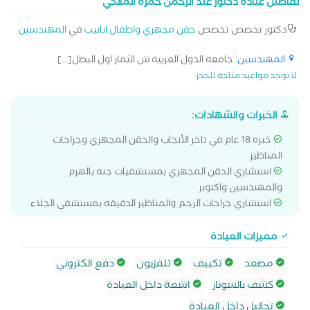
تفاصيل عيادة دكتور عبد الرحمن حمزه المالكي
دكتور تخصص تخصص
حقن مجهري واطفال انابيب
في
المهندسين
المهندسين
: جامعه الدول العربيه ش الثمار اول البطل[...]
لا توجد مواعيد متاحة للحجز
الخبرات والشهادات:
خبره 18 عام في تاخر الأنجاب والحقن المجهري وجراحات
المناظير
استشاري الحقن المجهري بمستشفيات جنه بالهرم
والمهندسين واكتوبر
استشاري جراحات الرحم والمناظير الدقيقه بمستشفي الجلاء
مميزات العيادة
مصعد
تكييف
تلفزيون
دفع الكتروني
كشف بالسونار
اشعة داخل العيادة
تحاليل داخل العيادة