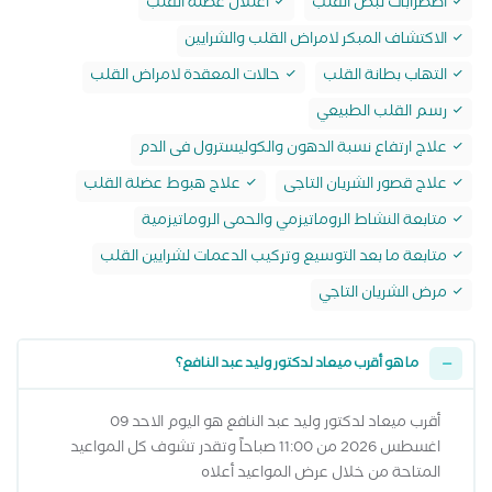
اضطرابات نبض القلب
اعتلال عضلة القلب
الاكتشاف المبكر لامراض القلب والشرايين
التهاب بطانة القلب
حالات المعقدة لامراض القلب
رسم القلب الطبيعي
علاج ارتفاع نسبة الدهون والكوليسترول فى الدم
علاج قصور الشريان التاجى
علاج هبوط عضلة القلب
متابعة النشاط الروماتيزمي والحمى الروماتيزمية
متابعة ما بعد التوسيع وتركيب الدعمات لشرايين القلب
مرض الشريان التاجي
ما هو أقرب ميعاد لدكتور وليد عبد النافع؟
أقرب ميعاد لدكتور وليد عبد النافع هو اليوم الاحد 09
اغسطس 2026 من 11:00 صباحاً وتقدر تشوف كل المواعيد
المتاحة من خلال عرض المواعيد أعلاه