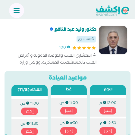
دكتور وليد عبد النافع
إستشاري
100
استشاري القلب والاوعية الدموية و أمراض
القلب بالمستشفيات العسكرية، ووكيل وزارة
الإنتاج الحربي، والمستشار الطبي لوزارة الإنتاج
الحربي.
مواعيد العيادة
اليوم
غداً
(11/8)
الثلاثاء
12:00 م
11:00 ص
11:00 ص
إحجز
إحجز
إحجز
12:30 م
11:30 ص
11:30 ص
إحجز
إحجز
إحجز