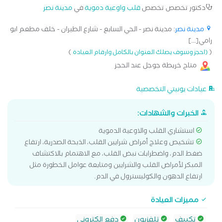
دكتور تخصص تخصص
قلب واوعية دموية
في
مدينة نصر
مدينة نصر
: مدينة نصر - الحي السابع - شارع الطيران - خلف مطعم ابو
رامي[...]
)
(
(احجز وسوف يصلك العنوان بالكامل وارقام العيادة
متاح خريطة جوجل عند الحجز
عيادات يونيتي التخصصية
الخبرات والشهادات:
استشاري القلب والاوعية الدموية
تشخيص وعلاج أمراض شرايين القلب، الذبحة الصدرية، ارتفاع
ضغط الدم، واضطرابات نبض القلب، مع الاهتمام بالاكتشاف
المبكر لأمراض القلب والشرايين ومتابعة عوامل الخطورة مثل
ارتفاع الدهون والكوليسترول في الدم.
مميزات العيادة
تكييف
تلفزيون
دفع الكتروني