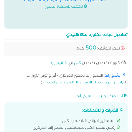
احجز الان مجانا وادفع في العيادة بسعر العيادة
الكشف باسبقية الحضور
تفاصيل عيادة دكتورة مها هنيدي
500
سعر الكشف:
جنيه
دكتورة تخصص تخصص
كلى
في
الشيخ زايد
الشيخ زايد
: الشيخ زايد المحور المركزى - أبراج توين تاورز[...]
)
(
(احجز وسوف يصلك العنوان بالكامل وارقام العيادة
لاب ميد ايجيبت - الشيخ زايد
الخبرات والشهادات:
استشارى امراض الباطنه والكلى
رئيس قسم الكلى بمستشفى الشيخ زايد المركزى