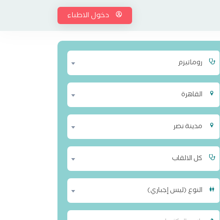
دخول الاطباء
روماتيزم
القاهرة
مدينة نصر
كل الالقاب
النوع (ليس إجباري)