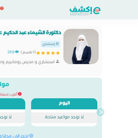
دكتورة الشيماء عبد الحكيم 
إستشاري
(1 تقييم)
269
استشاري و مدرس روماتيزم ومن
مواع
أقرب ميعاد للحج
اليوم
لا توجد مواعيد متاحة
لا توج
احجز الان مجانا 