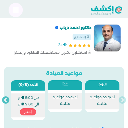
دكتور احمد دياب
إستشاري
134
استشاري بكبرى مستشفيات القاهره وإنجلترا
مواعيد العيادة
اليوم
غداً
(9/8)
الأحد
لا توجد مواعيد
لا توجد مواعيد
من
5:00 م
متاحة
متاحة
الى
9:00 م
إحجز