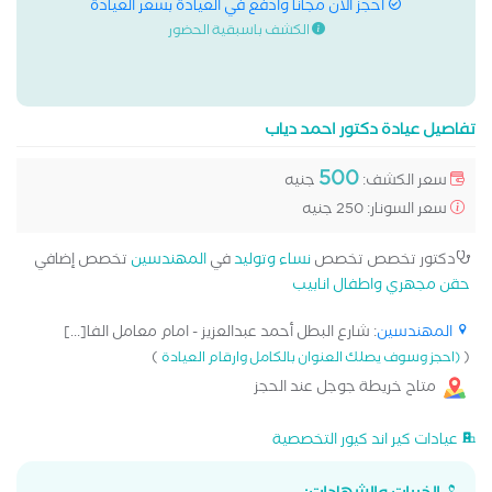
احجز الان مجانا وادفع في العيادة بسعر العيادة
الكشف باسبقية الحضور
تفاصيل عيادة دكتور احمد دياب
500
سعر الكشف:
جنيه
سعر السونار: 250 جنيه
دكتور تخصص تخصص
نساء وتوليد
في
المهندسين
تخصص إضافي
حقن مجهري واطفال انابيب
المهندسين
: شارع البطل أحمد عبدالعزيز - امام معامل الفا[...]
)
(
(احجز وسوف يصلك العنوان بالكامل وارقام العيادة
متاح خريطة جوجل عند الحجز
عيادات كير اند كيور التخصصية