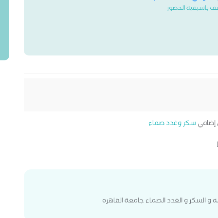
ف باسبقية الحضور
ضافي
سكر وغدد صماء
 و السكر و الغدد الصماء جامعة القاهره