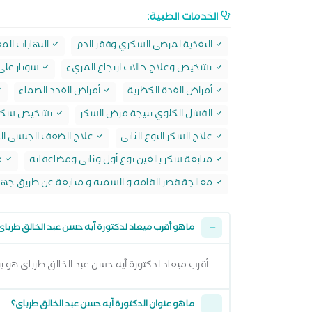
الخدمات الطبية:
التغذية لمرضى السكري وفقر الدم
التهابات الم
تشخيص وعلاج حالات ارتجاع المريء
سونار على
أمراض الغدة الكظرية
أمراض الغدد الصماء
الفشل الكلوي نتيجة مرض السكر
تشخيص سكر 
علاج السكر النوع الثاني
علاج الضعف الجنسى الن
متابعة سكر بالغين نوع أول وثاني ومضاعفاته
م
معالجة قصر القامه و السمنه و متابعة عن طريق جهاز n body
ما هو أقرب ميعاد لدكتورة آيه حسن عبد الخالق طرباى
أقرب ميعاد لدكتورة آيه حسن عبد الخالق طرباى هو يوم الاحد 09 اغسطس 2026 وتقدر تشوف كل المواعيد المتاحة من خلال 
ما هو عنوان الدكتورة آيه حسن عبد الخالق طرباى؟