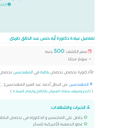
الكش
تفاصيل عيادة دكتورة آيه حسن عبد الخالق طرباى
500
سعر الكشف:
جنيه
سونار مجانا
دكتورة تخصص تخصص
باطنة
في
المهندسين
تخصص إ
المهندسين
: ش البطل أحمد عبد العزيز المهندسين[...]
)
(
(احجز وسوف يصلك العنوان بالكامل وارقام العيادة
الخبرات والشهادات:
حاصل على الماجستير و الدكتوراه فى تخصص الباطنه
عضو الجمعيه الأمريكيه للسكر