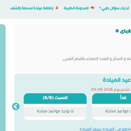
لديك سؤال طبي؟
المدونة الطبية
إضافة عيادة لمنصة إكشف
طرباى
و السكر و الغدد الصماء بالقصر العينى
يد العيادة
ز يوم 2026-08-09
غداً
السبت
(8/8)
د مواعيد متاحة
لا توجد مواعيد متاحة
وادفع في العيادة بسعر العيادة