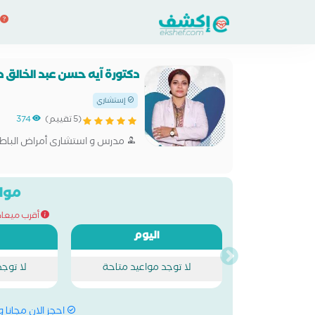
دكتورة آيه حسن عبد الخالق 
إستشاري
(5 تقييم)
374
مدرس و استشارى أمراض الباطنه 
مواع
أقرب ميعاد للحج
اليوم
لا توجد مواعيد متاحة
لا توج
احجز الان مجانا 