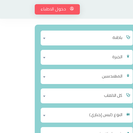
دخول الاطباء
باطنة
الجيزة
المهندسين
كل الالقاب
النوع (ليس إجباري)