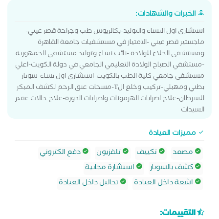
الخبرات والشهادات:
استشاري اول النساء والتوليد-بكالريوس طب وجراحة قصر عيني-
ماجستير قصر عيني -الامتياز في مستشفيات جامعة القاهرة
ومستشفى الجلاء للولادة -نائب نساء وتوليد مستشفي الجمهورية
-مستشفي الصباح الولادة التعليمي الجامعي في دولة الكويت-اعلي
مستشفى جامعي كلية الطب بالكويت-استشاري اول نساء-سونار
بطني ومهبلي-تركيب وخلع الT-مسحات عنق الرحم لكشف المبكر
للسرطان-علاج اضرابات الهرمونات واضرابات الدورة-علاج حالات عقم
السيدات
مميزات العيادة
مصعد
تكييف
تلفزيون
دفع الكتروني
كشف بالسونار
استشارة مجانية
اشعة داخل العيادة
تحاليل داخل العيادة
التقييمات: