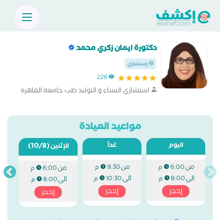
دكتورة ايمان زكري محمد
إستشاري
226
استشاري النساء و التوليد طب جامعه القاهره
مواعيد العيادة
اليوم
غداً
(10/8)
الإثنين
من
من
6:00 م
9:30 م
من
6:00 م
الى
الى
8:00 م
10:30 م
الى
8:00 م
إحجز
إحجز
إحجز