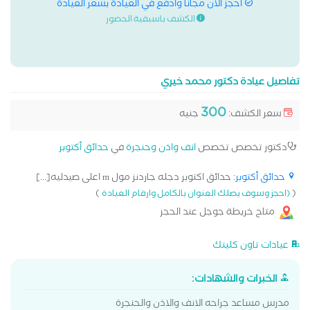
احجز الان مجانا وادفع في العيادة بسعر العيادة
الكشف باسبقية الحضور
تفاصيل عيادة دكتور محمد خيري
300
سعر الكشف:
جنيه
دكتور تخصص تخصص
انف واذن وحنجرة
في
حدائق أكتوبر
حدائق أكتوبر
: حدائق اكتوبر دجله جاردنز مول m اعلى صيدليه[...]
)
(
(احجز وسوف يصلك العنوان بالكامل وارقام العيادة
متاح خريطة جوجل عند الحجز
عيادات تاون كلينك
الخبرات والشهادات:
مدرس مساعد جراحه الانف والاذن والحنجرة