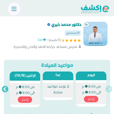
دكتور محمد خيري
إستشاري
(3 تقييم)
341
مدرس مساعد جراحه الانف والاذن والحنجرة
مواعيد العيادة
اليوم
غداً
(10/8)
الإثنين
من
لا توجد مواعيد
8:00 م
من
8:00 م
الى
متاحة
9:00 م
الى
9:00 م
إحجز
إحجز