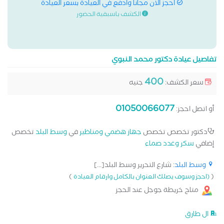
احجز الان مجانا وادفع في العيادة بسعر العيادة
الكشف باسبقية الحضور
تفاصيل عيادة دكتور محمد النبوي
400
سعر الكشف:
جنيه
01050066077
أو اتصل احجز:
دكتور تخصص تخصص
جهاز هضمي ومناظير
في
وسط البلد
تخصص
إضافي
سكر وغدد صماء
وسط البلد
: شارع التحرير وسط البلد[...]
)
(
(احجز وسوف يصلك العنوان بالكامل وارقام العيادة
متاح خريطة جوجل عند الحجز
ال طارق