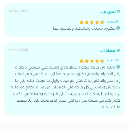
ندى م...
14 May, 2026
التقييم :
دكتورة ممتازة ومتمكنه وشاطره جدا
معاذ ا...
4 May, 2026
التقييم :
والله اول حاجه دكتوره كلها ذوق واسم على مسمى دكتوره
بكل الاحترام والذوق دكتوره جميله جدا ابني ما كانش معايا وكنت
راح احجز والدكتور ما كانتش موجوده واول ما عرفت حاله ابني ما
ترددتش وبعتتيلي كل حاجه على الوتساب من غير ما ادفع ولا مليم
بجد والله انا بشكرها جدا وبحييها على قلبها وذوقها نفسي اكتب
كلام كثير في حقك بس ربنا اللي يعلم انا بدعيلك بايه ربنا يسعد
قلبك الحلو