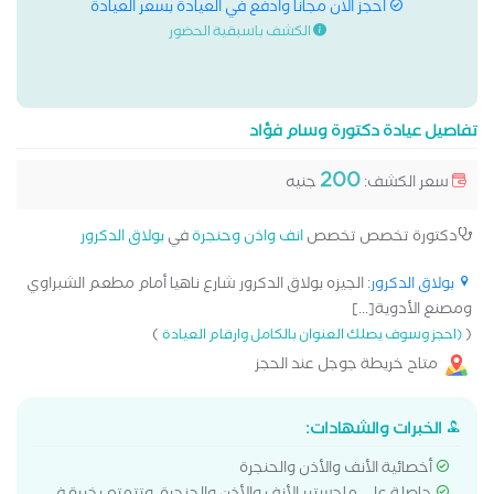
احجز الان مجانا وادفع في العيادة بسعر العيادة
الكشف باسبقية الحضور
تفاصيل عيادة دكتورة وسام فؤاد
200
سعر الكشف:
جنيه
دكتورة تخصص تخصص
انف واذن وحنجرة
في
بولاق الدكرور
بولاق الدكرور
: الجيزه بولاق الدكرور شارع ناهيا أمام مطعم الشبراوي
ومصنع الأدوية[...]
)
(
(احجز وسوف يصلك العنوان بالكامل وارقام العيادة
متاح خريطة جوجل عند الحجز
الخبرات والشهادات:
أخصائية الأنف والأذن والحنجرة