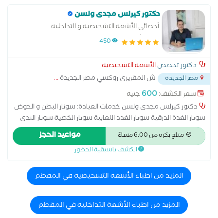
دكتور كيرلس مجدى ولسن
أخصائى الأشعة التشخيصية و التداخلية
بمستشفيات القوات المسلحة
450
دكتور تخصص
الأشعة التشخيصيه
ش المقريزي روكسي مصر الجديدة
...
مصر الجديدة
600
سعر الكشف:
جنيه
دكتور كيرلس مجدى ولسن خدمات العيادة: سونار البطن و الحوض
سونار الغدة الدرقية سونار الغدد اللعابية سونار الخصية سونار الثدى
سونار الحمل سونار الأنسجة السطحية سونار الأمعاء سونار المفاصل
مواعيد الحجز
متاح بكرة من 6:00 مساءً
و العضلات سونار المخ للأطفال حديثى الولادة سونار الرئة دوبليكس
الكشف باسبقية الحضور
شرايين طرف واحد دوبليكس شرايين طرفين دوبليكس أوردة طرف
واحد دوبليكس أوردة طرفين دوبليكس و شرايين الأمعاء دوبليكس
وصلة الغسيل الكلوى خدمات الأشعة التداخلية بالعيادة: بزل السوائل
المزيد من اطباء الأشعة التشخيصيه في المقطم
من البطن بزل السوائل على الرئه أخذ عينات الأورام (الكبد، الغدة
الدرقية، الثدى، الغدد الليمفاوية
المزيد من اطباء الأشعة التداخلية في المقطم