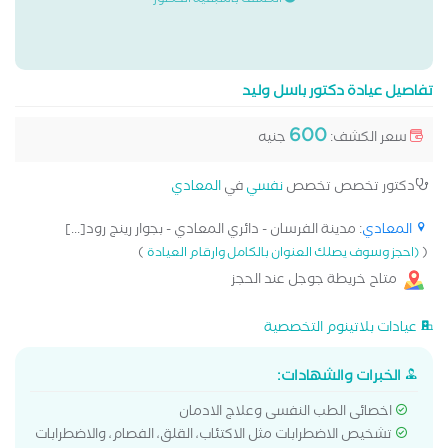
الكشف باسبقية الحضور
تفاصيل عيادة دكتور باسل وليد
600
سعر الكشف:
جنيه
دكتور تخصص تخصص
نفسي
في
المعادي
المعادي
: مدينة الفرسان - دائري المعادي - بجوار رينج رود[...]
)
(
(احجز وسوف يصلك العنوان بالكامل وارقام العيادة
متاح خريطة جوجل عند الحجز
عيادات بلاتينوم التخصصية
الخبرات والشهادات:
اخصائى الطب النفسى وعلاج الادمان
تشخيص الاضطرابات مثل الاكتئاب، القلق، الفصام، والاضطرابات