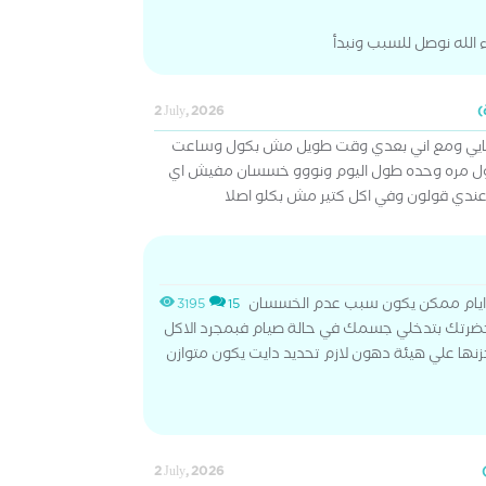
 الله نوصل للسبب ونبدأ
2 July, 2026
 110مش بخس نهايي ومع اني بعدي وقت طويل مش بكول وساعت
ل مره وحده طول اليوم ونووو خسسان مفيش اي
ندي قولون وفي اكل كتير مش بكلو اصلا
ي ايام ممكن يكون سبب عدم الخسسان
3195
15
حضرتك بتدخلي جسمك في حالة صيام فبمجرد الاكل
نها علي هيئة دهون لازم تحديد دايت يكون متوازن
2 July, 2026