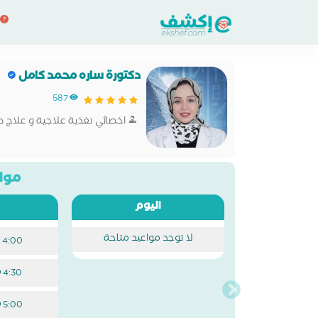
دكتورة ساره محمد كامل
587
اخصائي تغذية علاجية و علاج ط
مواع
اليوم
لا توجد مواعيد متاحة
4:00 م
4:30 م
5:00 م