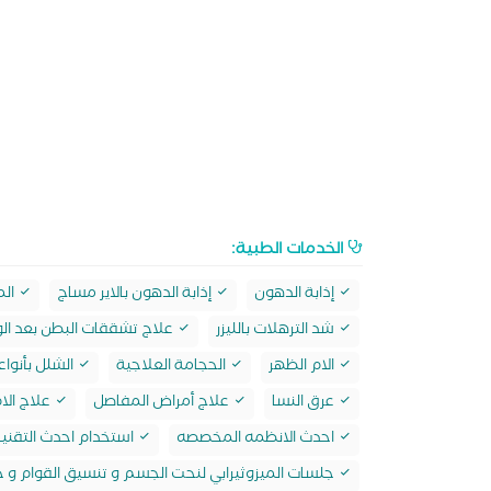
الخدمات الطبية:
إذابة الدهون
إذابة الدهون بالاير مساج
الم
شد الترهلات بالليزر
علاج تشققات البطن بعد الولا
الام الظهر
الحجامة العلاجية
الشلل بأنواع
عرق النسا
علاج أمراض المفاصل
علاج الا
احدث الانظمه المخصصه
استخدام احدث التقنيا
جلسات الميزوثيرابي لنحت الجسم و تنسيق القوام و ح