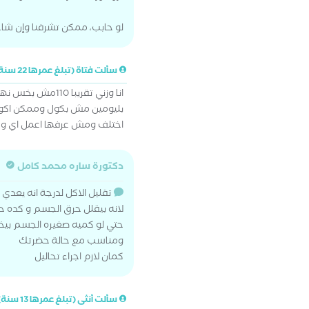
لو حابب، ممكن تشرفنا وإن شاء
سألت فتاة (تبلغ عمرها 22 سنة)
انا وزني تقريبا
بليومين مش بكول وممكن اكو
اختلف ومش عرفها اعمل اي وع
دكتورة ساره محمد كامل
تقليل الاكل لدرجة انه يعد
لانه بيقلل حرق الجسم و كده 
حتي لو كميه صغيره الجسم بيخز
ومناسب مع حالة حضرتك
كمان لازم اجراء تحاليل
سألت أنثى (تبلغ عمرها 13 سنة)