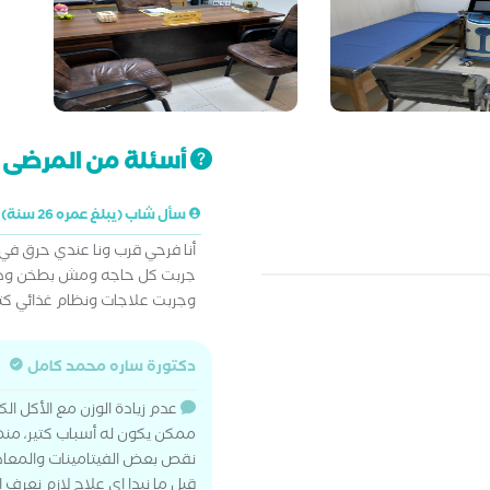
أسئلة من المرضى ت
سأل شاب (يبلغ عمره 26 سنة)
جربت كل حاجه ومش بطخن ود
وجربت علاجات ونظام غذائي كتي
دكتورة ساره محمد كامل
عدم زيادة الوزن مع الأكل ال
ممكن يكون له أسباب كتير، منه
نقص بعض الفيتامينات والمعاد
قبل ما نبدا اي علاج لازم نعر