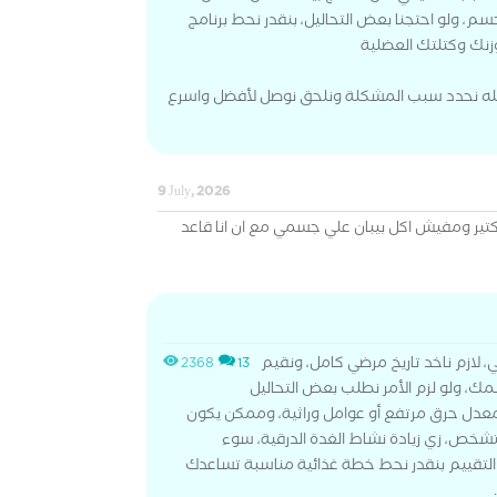
جسم، ولو احتجنا بعض التحاليل، بنقدر نحط برنامج
زنك وكتلتك العضلية
لله نحدد سبب المشكلة ونلحق نوصل لأفضل واسرع
9 July, 2026
كتير ومفيش اكل بيبان علي جسمي مع ان انا قاعد
لازم ناخد تاريخ مرضي كامل، ونقيم
2368
13
، ولو لزم الأمر نطلب بعض التحاليل
دل حرق مرتفع أو عوامل وراثية، وممكن يكون
خص، زي زيادة نشاط الغدة الدرقية، سوء
التقييم بنقدر نحط خطة غذائية مناسبة تساعدك