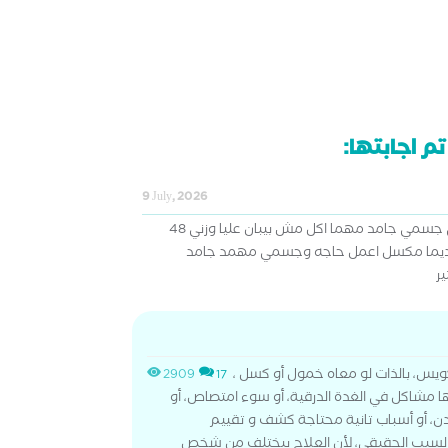
م اجابتها:
9 July, 2026
أنا فرحي قرب ونا عندي حرق في جسمي جامد مهما اكل مش بيبان عليا وزني 48
يما مكسل اعمل حاجه وجسمي مهمد جامد
ر
كويس، بالذات لو معاه خمول أو كسل ،
2909
17
ا مشاكل في الغدة الدرقية، أو سوء امتصاص، أو
ن، أو أسباب تانية محتاجة كشف و تقييم
ف السبب الحقيقي، لأن العلاج بيختلف من شخص