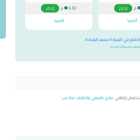
إحجز
إحجز
5:30 م
المزيد
المزيد
وادفع في العيادة بسعر العيادة
شف بميعاد محدد
خصص إضافي
علاج طبيعي واصابات ملاعب