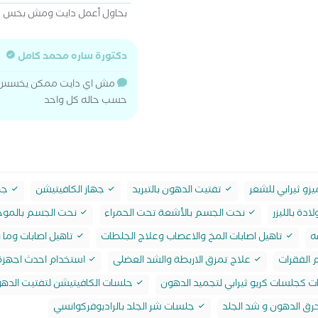
بحاول أعمل دايت ومش بخس
دكتورة ساره محمد كامل
مش اي دايت ممكن يخسس اي 
حسب حاله كل واحد
يزو ثيرابي للشعر
تفتيت الدهون بالتبريد
جهاز الكافيتيشن
جها
دة بالليزر
نحت الجسم بالأشعة تحت الحمراء
نحت الجسم بالموج
ه
تاهيل اصابات المخ والاعصاب وعلاج الجلطات
تاهيل اصابات وما ب
م الفقرات
علاج تمزق الاربطة والشد العضلى
استخدام احدث اجهزة
ت كجلسات كريو ثيرابي لتجميد الدهون
حلسات الكافيتيشن لتفتيت الده
رق الدهون و شد الجلد
جلسات شر الجلد بالراديوفركوانسي