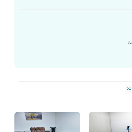
ية
دة