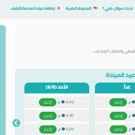
لديك سؤال طبي؟
المدونة الطبية
إضافة عيادة لمنصة إكشف
بيعي واصابات الملاعب
يد العيادة
غداً
الأحد
(9/8)
إحجز
إحجز
4:00 م
إحجز
إحجز
4:30 م
إحجز
إحجز
5:00 م