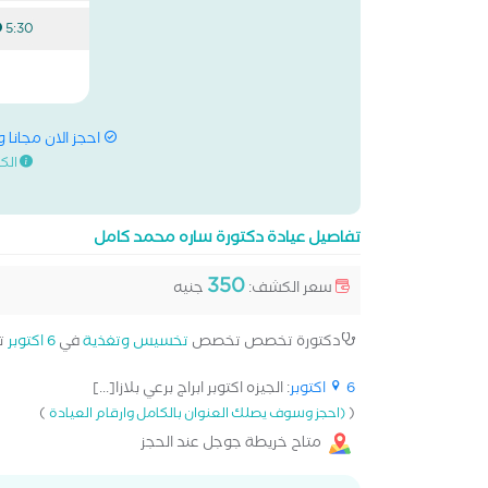
5:30 م
احجز الان مجانا 
الك
تفاصيل عيادة دكتورة ساره محمد كامل
350
سعر الكشف:
جنيه
دكتورة تخصص تخصص
تخسيس وتغذية
في
6 اكتوبر
ت
6 اكتوبر
: الجيزه اكتوبر ابراج برعي بلازا[...]
)
(
(احجز وسوف يصلك العنوان بالكامل وارقام العيادة
متاح خريطة جوجل عند الحجز