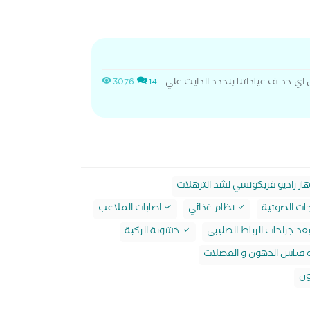
حد ف عياداتنا بنحدد الدايت علي
3076
14
ز راديو فريكونسي لشد الترهلات
ات الصوتية
نظام غذائي
اصابات الملاعب
عد جراحات الرباط الصليبي
خشونة الركبة
 قياس الدهون و العضلات
ون