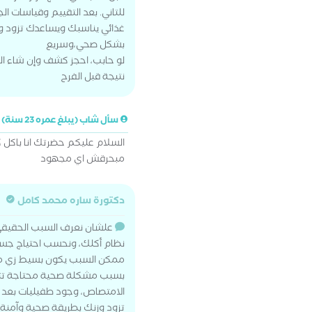
للتاني. بعد التقييم وقياسات ال
غذائي يناسبك ويساعدك تزود و
بشكل صحي،وسريع
لو حابب، احجز كشف وإن شاء ا
نتيجة قبل الفرح
سأل شاب (يبلغ عمره 23 سنة)
السلام عليكم حضرتك انا باكل 
مبحرقش اي مجهود
دكتورة ساره محمد كامل
علشان نعرف السبب الحقيقي، 
نظام أكلك، ونحسب احتياج جسمك
ممكن السبب يكون بسيط زي مع
بسبب مشكلة صحية محتاجة تتش
الامتصاص، وجود طفيليات بعد 
تزود وزنك بطريقة صحية وآمنة.