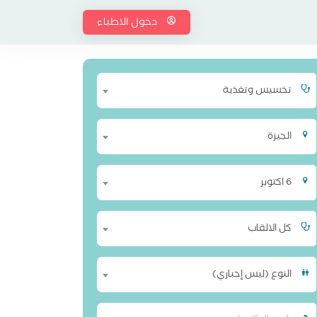
دخول الاطباء
تخسيس وتغذية
الجيزة
6 اكتوبر
كل الالقاب
النوع (ليس إجباري)