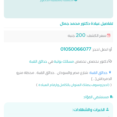
الكشف باسبقية الحضور
تفاصيل عيادة دكتور محمد جمال
200
سعر الكشف:
جنيه
01050066077
أو اتصل احجز:
دكتور تخصص تخصص
مسالك بولية
في
حدائق القبة
حدائق القبة
: شارع مصر والسودان . حدائق القبة . محطة مترو
الدمرداش[...]
)
(
(احجز وسوف يصلك العنوان بالكامل وارقام العيادة
مستشفي الفؤاد
الخبرات والشهادات: