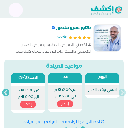
دكتور عمرو منصور
377
اخصائي الأمراض الباطنيه وامراض الجهاز
الهضمي والسكر وامراض غدد صماء كليه طب
جامعه القاهره
مواعيد العيادة
اليوم
غداً
(9/8)
الأحد
انتهي وقت الحجز
من
12:00 م
من
12:00 م
الى
9:00 م
الى
9:00 م
إحجز
إحجز
احجز الان مجانا وادفع في العيادة بسعر العيادة