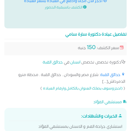
احجز الان مجانا وادفع في العيادة بسعر العيادة
الكشف باسبقية الحضور
تفاصيل عيادة دكتورة سارة سامي
150
سعر الكشف:
جنيه
دكتورة تخصص تخصص
اسنان
في
حدائق القبة
حدائق القبة
: شارع مصر والسودان . حدائق القبة . محطة مترو
الدمرداش[...]
)
(
(احجز وسوف يصلك العنوان بالكامل وارقام العيادة
مستشفي الفؤاد
الخبرات والشهادات:
استشاري جراحة الفم و الاسنان بمستشفي الفؤاد