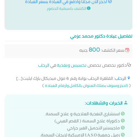
احجز الان مجانا وادفع في العيادة بسعر العيادة
الكشف باسبقية الحضور
تفاصيل عيادة دكتور محمد عزمي
800
سعر الكشف:
جنيه
دكتور تخصص تخصص
تخسيس وتغذية
في
الرحاب
الرحاب
: القاهرة الرحاب بوابة رقم 6 مول ميديكال بارك ايليت[...]
)
(
(احجز وسوف يصلك العنوان بالكامل وارقام العيادة
الخبرات والشهادات:
استشاري التغذية العلاجية و علاج السمنة.
دكتوراة علاج السمنة ( القصر العيني)
ماجيستير التجميل الغير جراحي
زميل جمعية I.A.S.O الامريكية لابحاث السمنة.