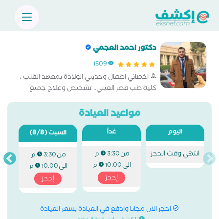
دكتور احمد العجمي
1509
اخصائي اطفال وحديثي الولادة بمعهد القلب ،
كلية طب قصر العيني.. تشخيص وعلاج جميع
أمراض الأطفال الحادة والمزمنة (نزلات البرد،
الحساسية، الصدر، الجهاز الهضمي، العدوى)
مواعيد العيادة
اليوم
غداً
(8/8)
السبت
انتهي وقت الحجز
من
3:30 م
من
3:30 م
الى
10:00 م
الى
10:00 م
إحجز
إحجز
احجز الان مجانا وادفع في العيادة بسعر العيادة