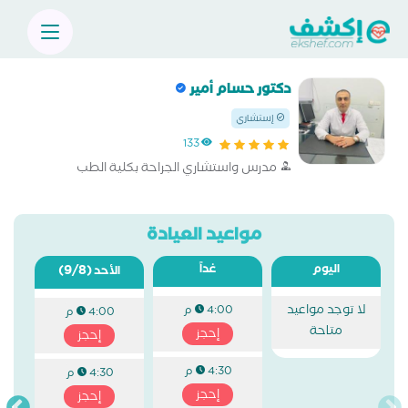
دكتور حسام أمير
إستشاري
133
مدرس واستشاري الجراحة بكلية الطب
مواعيد العيادة
اليوم
غداً
(9/8)
الأحد
لا توجد مواعيد
4:00 م
4:00 م
متاحة
إحجز
إحجز
4:30 م
4:30 م
إحجز
إحجز