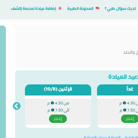
لديك سؤال طبي؟
المدونة الطبية
إضافة عيادة لمنصة إكشف
 والجلد
يد العيادة
غداً
الإثنين
(10/8)
من
4:30 م
4:30 م
ى
الى
7:30 م
7:30 م
إحجز
إحجز