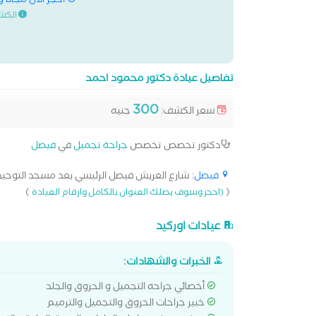
احجز الان مجانا 
الكش
تفاصيل عيادة دكتور محمود احمد
300
سعر الكشف:
جنيه
دكتور تخصص تخصص
جراحة تجميل
في
فيصل
فيصل
: شارع العريش فيصل الرئيسي بعد مسجد التوحيد أم
)
(
(احجز وسوف يصلك العنوان بالكامل وارقام العيادة
عيادات اوركيد
الخبرات والشهادات:
أخصائي جراحه التجميل و الحروق والجلد
خبير جراحات الحروق والتجميل والترميم