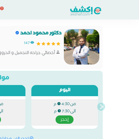
دكتور محمود احمد
147
أخصائي جراحه التجميل و الحروق
مواع
اليوم
من
من
4:30 م
الى
ال
7:30 م
إحجز