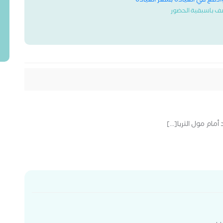
وادفع في العيادة بسعر العيادة
ف باسبقية الحضور
ام مول الثريا[...]