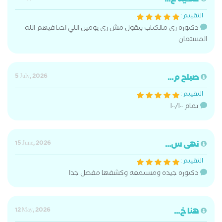
فتحيه ع...
التقييم :
دكتوره زى مالكتاب بيقول مش زى يومين اللي احنا فيهم الله
المستعان
صباح م...
5 July, 2026
التقييم :
تمام ١٠٠/١٠٠
نهى س...
15 June, 2026
التقييم :
دكتوره جيده ومستمعه وكشفها مفصل جدا
هنا خ...
12 May, 2026