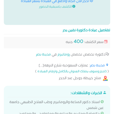
احجز الان مجانا وادفع في العيادة بسعر العيادة
الكشف باسبقية الحضور
تفاصيل عيادة دكتورة نفين بدر
400
سعر الكشف:
جنيه
دكتورة تخصص تخصص
روماتيزم
في
مدينة نصر
مدينة نصر
: عمارات السعوديه شارع النزهه[...]
)
(
(احجز وسوف يصلك العنوان بالكامل وارقام العيادة
متاح خريطة جوجل عند الحجز
الخبرات والشهادات:
استاذ دكتور المناعة والروماتيزم وطب العلاج الطبيعي جامعة
عين شمس