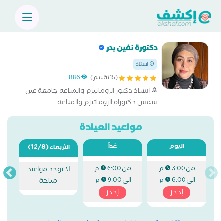
دكتورة نفين بدر
أستاذ
(15 تقييم)
886
استاذ دكتور الروماتيزم والمناعه جامعة عين
شمس دكتوراه الروماتيزم والمناعه
والروماتولوجي والروماتويد والحساسية والامراض
المناعيه رئيسه قسم الروماتيزم والمناعه
مواعيد العيادة
مستشفيات عين شمس
اليوم
غداً
(12/8)
الأربعاء
من
من
3:00 م
6:00 م
لا توجد مواعيد
الى
الى
6:00 م
9:00 م
متاحة
إحجز
إحجز