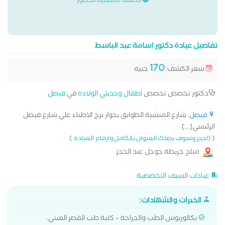
الكشف باسبقية الحضور
تفاصيل عيادة دكتور اسامة عبد الباسط
170
سعر الكشف:
جنيه
دكتور تخصص تخصص
اطفال وحديثي الولادة
في
فيصل
فيصل
: شارع المنشية الطوابق بجوار برج الاطباء علي شارع فيصل
الرئيسي[...]
)
(
(احجز وسوف يصلك العنوان بالكامل وارقام العيادة
متاح خريطة جوجل عند الحجز
عيادات السيف التخصصية
الخبرات والشهادات:
بكالوريوس الطب والجراحة – كلية طب القصر العيني،