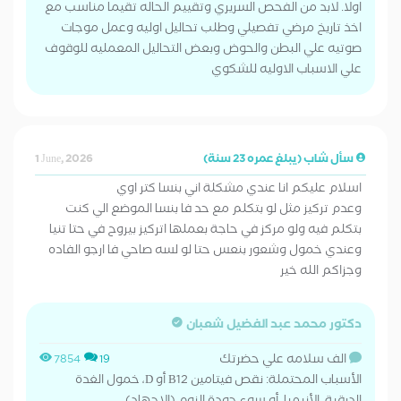
اولا. لابد من الفحص السريري وتقييم الحاله تقيما مناسب مع
اخذ تاريخ مرضي تفصيلي وطلب تحاليل اوليه وعمل موجات
صوتيه علي البطن والحوض وبعض التحاليل المعمليه للوقوف
علي الاسباب الاوليه للشكوي
سأل شاب (يبلغ عمره 23 سنة)
1 June, 2026
اسلام عليكم انا عندي مشكلة اني بنسا كتر اوي
وعدم تركيز مثل لو بتكلم مع حد فا بنسا الموضع الي كنت
بتكلم فيه ولو مركز في حاجة بعملها اتركيز بيروح في حتا تنيا
وعندي خمول وشعور بنعس حتا لو لسه صاحي فا ارجو الفاده
وجزاكم الله خير
دكتور محمد عبد الفضيل شعبان
الف سلامه علي حضرتك
7854
19
الأسباب المحتملة: نقص فيتامين B12 أو D، خمول الغدة