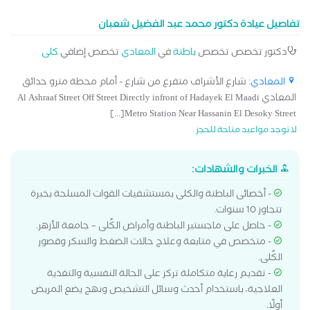
تفاصيل عيادة دكتور محمد عبد الفضيل شعبان
دكتور تخصص تخصص
باطنة
في
المعادي
تخصص إضافي
كلى
المعادي
: شارع الأشراف متفرع من شارع - أمام محطة مترو حدائق
المعادي Al Ashraaf Street Off Street Directly infront of Hadayek El Maadi
Metro Station Near Hassanin El Desoky Street[...]
لا توجد مواعيد متاحة للحجز
الخبرات والشهادات:
- أخصائى الباطنة والكلى بمستشفيات القوات المسلحة بخبرة
تتجاوز 10 سنوات.
- حاصل على ماجستير الباطنة وأمراض الكُلى – جامعة الأزهر.
- متخصص في متابعة وعلاج حالات الضغط والسكر وقصور
الكُلى.
- تقديم رعاية متكاملة تركز على الحالة النفسية والتغذية
العلاجية، باستخدام أحدث وسائل التشخيص ونهج يضع المريض
أولًا.