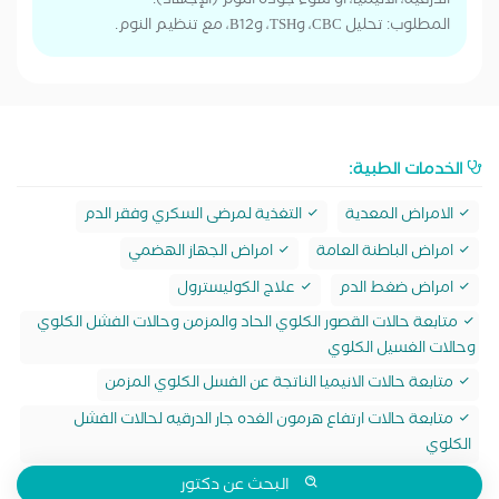
الدرقية، الأنيميا، أو سوء جودة النوم (الإجهاد).
​المطلوب: تحليل CBC، وTSH، وB12، مع تنظيم النوم.
الخدمات الطبية:
الامراض المعدية
التغذية لمرضى السكري وفقر الدم
امراض الباطنة العامة
امراض الجهاز الهضمي
امراض ضغط الدم
علاج الكوليسترول
متابعة حالات القصور الكلوي الحاد والمزمن وحالات الفشل الكلوي
وحالات الغسيل الكلوي
متابعة حالات الانيميا الناتجة عن الفسل الكلوي المزمن
متابعة حالات ارتفاع هرمون الغده جار الدرقيه لحالات الفشل
الكلوي
البحث عن دكتور