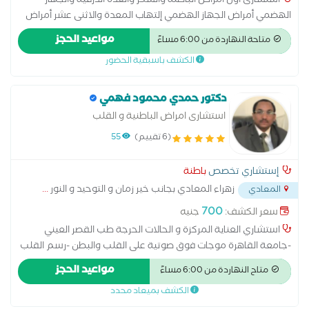
استشارى اول أمراض الباطنة والسكر والغدة الدرقية والجهاز
الهضمي أمراض الجهاز الهضمي إلتهاب المعدة والاثنى عشر أمراض
ضغط الدم الأمراض المعدية علاج الكوليسترول علاج امراض السكر
مواعيد الحجز
متاحة النهاردة من 6:00 مساءً
علاج أمراض الغدة الدرقية سونار البطن والحوض رسم القلب
الكشف باسبقية الحضور
دكتور حمدي محمود فهمي
استشارى امراض الباطنية و القلب
(6 تقييم)
55
إستشاري تخصص
باطنة
زهراء المعادي بجانب خير زمان و التوحيد و النور
...
المعادي
700
سعر الكشف:
جنيه
استشاري العناية المركزة و الحالات الحرجة طب القصر العيني
-جامعة القاهرة موجات فوق صوتية على القلب والبطن -رسم القلب
استاذ واستشاري العناية للمركزة وللحالات الحرجة بالقصر العيني ،
مواعيد الحجز
متاح النهاردة من 6:00 مساءً
سنوات الخبرة 26 سنة ، دكتوراة امراض باطنية والقلب والعناية
الكشف بميعاد محدد
المركزة والحلات الحرجة