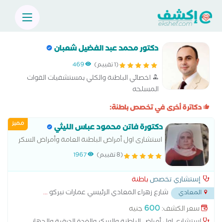
دكتور محمد عبد الفضيل شعبان
(1 تقييم)
469
اخصائي الباطنة والكلي بمستشفيات القوات
المسلحه
دكاترة أخرى في تخصص باطنة:
مميز
دكتورة فاتن محمود عباس الليثي
استشارى اول أمراض الباطنة العامة وأمراض السكر
والجهاز الهضمي
(8 تقييم)
1967
إستشاري تخصص
باطنة
شارع زهراء المعادي الرئيسي عمارات نيركو
...
المعادي
600
سعر الكشف:
جنيه