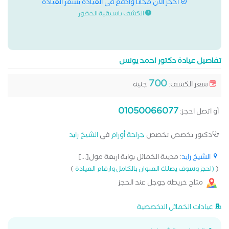
احجز الان مجانا وادفع في العيادة بسعر العيادة
الكشف باسبقية الحضور
تفاصيل عيادة دكتور احمد يونس
700
سعر الكشف:
جنيه
01050066077
أو اتصل احجز:
دكتور تخصص تخصص
جراحة أورام
في
الشيخ زايد
الشيخ زايد
: مدينة الخمائل بوابة اربعة مول[...]
)
(
(احجز وسوف يصلك العنوان بالكامل وارقام العيادة
متاح خريطة جوجل عند الحجز
عيادات الخمائل التخصصية