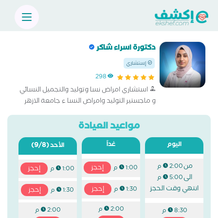
دكتورة اسراء شاكر
إستشاري
298
استشاري امراض نسا وتوليد والتجميل النسائي
و ماجستير التوليد وامراض النسا ء جامعة الازهر
مواعيد العيادة
اليوم
غداً
(9/8)
الأحد
من
2:00 م
إحجز
1:00 م
إحجز
1:00 م
الى
5:00 م
انتهي وقت الحجز
إحجز
1:30 م
إحجز
1:30 م
2:00 م
2:00 م
8:30 م