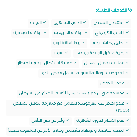
الخدمات الطبية:
استئصال المبيض
الحقن المجهري
اللولب
اللولب الهرموني
الولادة الطبيعية
الولادة القيصرية
تحليل بطانة الرحم
ربط قناة فالوب
رعاية ما قبل الولادة وبعدها
سونار
عمليات تجميل المهبل
عملية استئصال الرحم بالمنظار
الفحوصات الوقائية السنوية: تشمل فحص الثدي
فحص الحوض
ومسحة عنق الرحم (Pap Smear) للكشف المبكر عن السرطان
علاج اضطرابات الهرمونات: التعامل مع متلازمة تكيس المبايض
(PCOS)
عدم انتظام الدورة الشهرية
وأعراض سن اليأس
الصحة الجنسية والوقاية: تشخيص وعلاج الأمراض المنقولة جنسياً