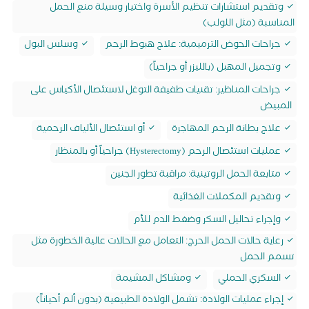
وتقديم استشارات تنظيم الأسرة واختيار وسيلة منع الحمل
المناسبة (مثل اللولب)
جراحات الحوض الترميمية: علاج هبوط الرحم
وسلس البول
وتجميل المهبل (بالليزر أو جراحياً)
جراحات المناظير: تقنيات طفيفة التوغل لاستئصال الأكياس على
المبيض
علاج بطانة الرحم المهاجرة
أو استئصال الألياف الرحمية
عمليات استئصال الرحم (Hysterectomy) جراحياً أو بالمنظار
متابعة الحمل الروتينية: مراقبة تطور الجنين
وتقديم المكملات الغذائية
وإجراء تحاليل السكر وضغط الدم للأم
رعاية حالات الحمل الحرج: التعامل مع الحالات عالية الخطورة مثل
تسمم الحمل
السكري الحملي
ومشاكل المشيمة
إجراء عمليات الولادة: تشمل الولادة الطبيعية (بدون ألم أحياناً)