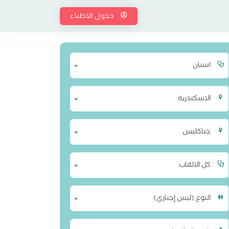
دخول الاطباء
اسنان
الاسكندرية
جناكليس
كل الالقاب
النوع (ليس إجباري)