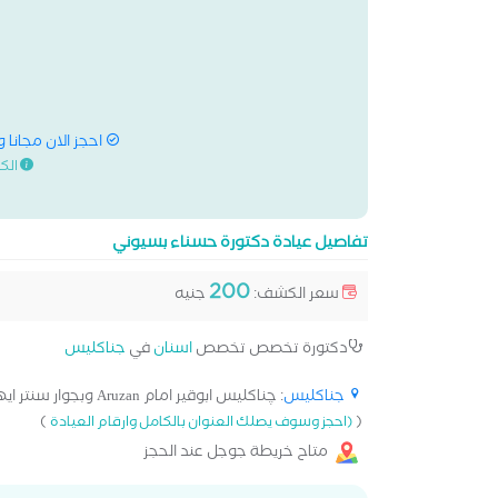
احجز الان مجانا 
الك
تفاصيل عيادة دكتورة حسناء بسيوني
200
سعر الكشف:
جنيه
دكتورة تخصص تخصص
اسنان
في
جناكليس
جناكليس
: چناكليس ابوقير امام Aruzan وبجوار سنتر ايهاب[...]
)
(
(احجز وسوف يصلك العنوان بالكامل وارقام العيادة
متاح خريطة جوجل عند الحجز