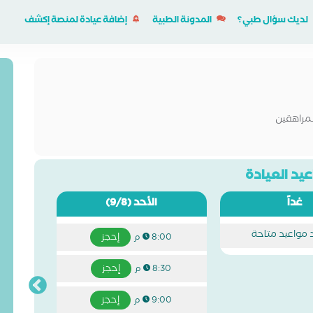
لديك سؤال طبي؟
المدونة الطبية
إضافة عيادة لمنصة إكشف
لمراهقين
يد العيادة
غداً
الأحد
(9/8)
د مواعيد متاحة
إحجز
8:00 م
إحجز
8:30 م
إحجز
9:00 م