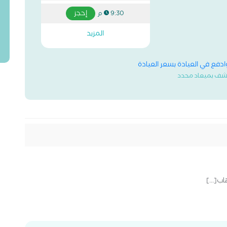
إحجز
9:30 م
المزيد
وادفع في العيادة بسعر العيادة
شف بميعاد محدد