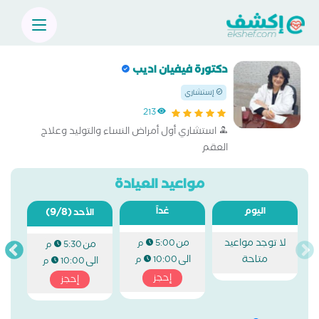
دكتورة فيفيان اديب
إستشاري
213
استشاري أول أمراض النساء والتوليد وعلاج
العقم
مواعيد العيادة
اليوم
غداً
(9/8)
الأحد
لا توجد مواعيد
من
5:00 م
من
5:30 م
متاحة
الى
10:00 م
الى
10:00 م
إحجز
إحجز