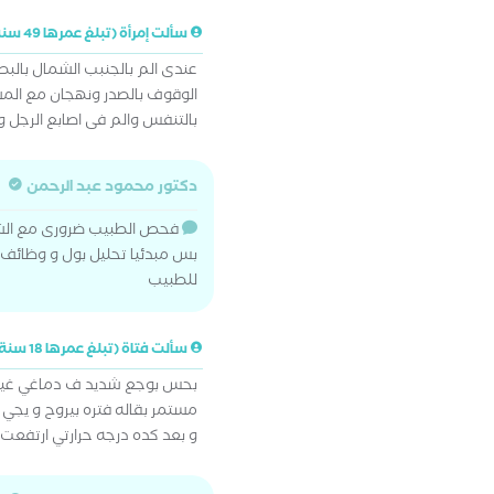
سألت إمرأة (تبلغ عمرها 49 سنة)
عندى الم بالجنبب الشمال بالبط
الوقوف بالصدر ونهجان مع ال
بالتنفس والم فى اصابع الرجل وا
دكتور محمود عبد الرحمن
فحص الطبيب ضرورى مع الش
بس مبدئيا تحليل بول و وظائف 
للطبيب
سألت فتاة (تبلغ عمرها 18 سنة)
بحس بوجع شديد ف دماغي غير
مستمر بقاله فتره بيروح و يجي 
و بعد كده درجه حرارتي ارتفعت 