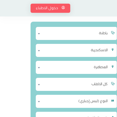
دخول الاطباء
باطنة
الاسكندرية
العصافرة
كل الالقاب
النوع (ليس إجباري)