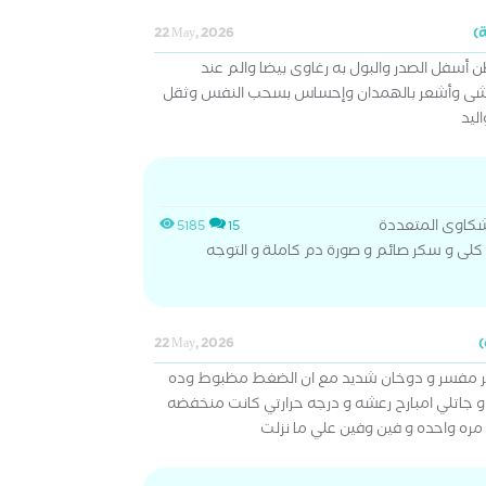
22 May, 2026
ن أسفل الصدر والبول به رغاوى بيضا والم عند
مشى وأشعر بالهمدان وإحساس بسحب النفس وثقل
ليد
كاوى المتعددة
5185
15
كلى و سكر صائم و صورة دم كاملة و التوجه
22 May, 2026
 مفسر و دوخان شديد مع ان الضغط مظبوط وده
و جاتلي امبارح رعشه و درجه حرارتي كانت منخفضه
مره واحده و فين وفين علي ما نزلت