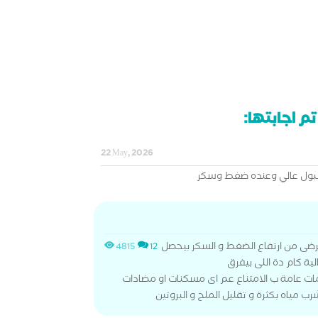
م اجابتها:
22 May, 2026
البول عالي وعنده ضغط وسكر
رضى من ارتفاع الضغط و السكر بيحصل
4815
12
ية كام دة اللى بيفرق
يمات عامة ب الامتناع عم اى مسكنات او مضادات
 مياه بكثرة و تقليل الملح و البروتين