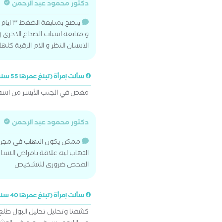
دكتور محمود عبد الرحمن
ينصح بمتابعة الضغط ٣ ايام متتاليه و اعادة التقييم
و متابعة اسباب الصداع الاخرى ز
الاسنان النظر و الام الرقبة ك
سألت إمرأة (تبلغ عمرها 55 سنة)
مغص في الجنب الأيسر من اس
دكتور محمود عبد الرحمن
ممكن يكون التهاب فى مجرى ا
التهاب ليه علاقة بامراض النسا
الفحص ضرورى للتشخيص
سألت إمرأة (تبلغ عمرها 40 سنة)
كشفنا وتحليل تحليل البول طلع