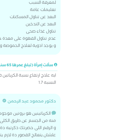
لمعرفة السبب
تعليمات عامة
البعد عن تناول المسكنات
البعد عن التدخين
تناول غذاء صحى
عدم تناول الفهوة على معدة خا
و يوجد ادوية لعلاج الحموصة 
سألت إمرأة (تبلغ عمرها 65 سنة)
ايه علاج ارتفاع نسبة الكرياتين 
النسبه 1.7
دكتور محمود عبد الرحمن
الكرياتينين هو بروتين موجو
منه من الجسم عن طريق الكلى و
و الرقم اللى حضرتك ذكرتيه دة 
علشان يتعالج القصور دة لازم 