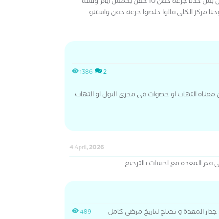
عن اللزوم بس في ورم في الوش بس خدنا جرعه حقن 10 حقن بخمس ايام ولسه
نا مركز الكلى قالوا خلصوا جرعه حقن واستنو
1386
2
عناه التهاب او حصوات فى مجرى البول او التهاب
4 April, 2026
 فم المعده مع احسات بالترجيع
دار المعدة و تحتاج لتاريخ مرضى كامل
489