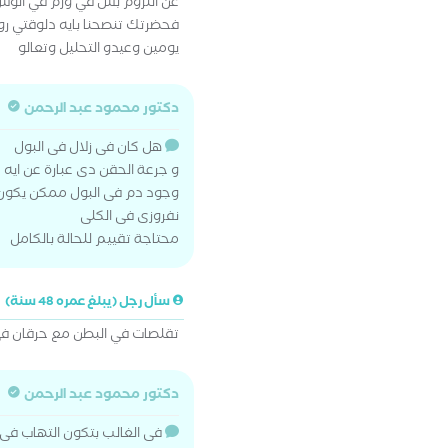
فحضرتك تنصحنا بايه دلوقتي روح
يومين وعيدو التحليل وتعالو
دكتور محمود عبد الرحمن
هل كان فى زلال فى البول
و جرعة الحقن دى عبارة عن ايه
وجود دم فى البول ممكن يكون م
نفروزى فى الكلى
محتاجة تقييم للحالة بالكامل
سأل رجل (يبلغ عمره 48 سنة)
تقلصات في البطن مع حرقان في
دكتور محمود عبد الرحمن
فى الغالب بتكون التهاب فى ج