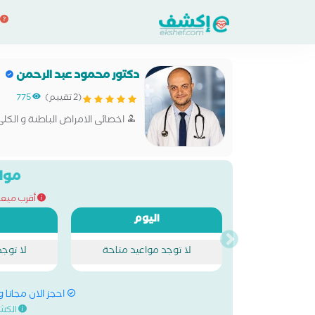
دكتور محمود عبد الرحمن
(2 تقييم)
775
اخصائى الامراض الباطنة و الكلى
مواع
أقرب ميعاد للح
اليوم
لا توجد مواعيد متاحة
لا توج
احجز الان مجانا 
الكش