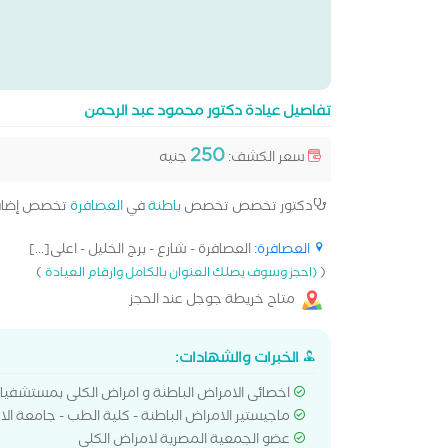
تفاصيل عيادة دكتور محمود عبد الرحمن
250
سعر الكشف:
جنيه
دكتور تخصص تخصص
باطنة
في
العصافرة
تخصص إضا
العصافرة
: العصافرة - شارع - برج الخليل - اعلى[...]
)
(
(احجز وسوف يصلك العنوان بالكامل وارقام العيادة
متاح خريطة جوجل عند الحجز
الخبرات والشهادات:
اخصائى الامراض الباطنة و امراض الكلى بمستشفيا
ماجيستير الامراض الباطنة - كلية الطب - جامعة ال
عضو الجمعية المصرية لامراض الكلى