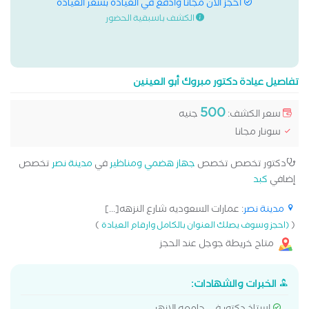
احجز الان مجانا وادفع في العيادة بسعر العيادة
الكشف باسبقية الحضور
تفاصيل عيادة دكتور مبروك أبو العينين
500
سعر الكشف:
جنيه
سونار مجانا
دكتور تخصص تخصص
جهاز هضمي ومناظير
في
مدينة نصر
تخصص
إضافي
كبد
مدينة نصر
: عمارات السعوديه شارع النزهه[...]
)
(
(احجز وسوف يصلك العنوان بالكامل وارقام العيادة
متاح خريطة جوجل عند الحجز
الخبرات والشهادات: