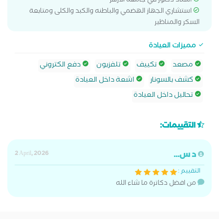
استاذ دكتور في جامعه الازهر
استشاري الجهاز الهضمي والباطنه والكبد والكلى ومتابعة
السكر والمناظير
مميزات العيادة
مصعد
تكييف
تلفزيون
دفع الكتروني
كشف بالسونار
اشعة داخل العيادة
تحاليل داخل العيادة
التقييمات:
د س...
2 April, 2026
التقييم :
من افضل دكاترة ما شاء الله