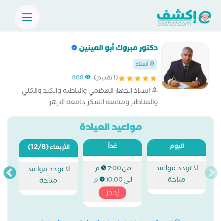
دكتور مبروك أبو العينين
أستاذ
(1 تقييم)
868
استاذ الجهاز الهضمي والباطنه والكبد والكلي
والمناظير ومتابعه السكر جامعه الازهر
مواعيد العيادة
اليوم
غداً
(12/8)
الأربعاء
لا توجد مواعيد
من
7:00 م
لا توجد مواعيد
متاحة
الى
10:00 م
متاحة
إحجز