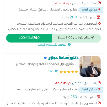
إستشاري تخصص
جراحة عامة
شارع مصر والسودان . حدائق القبة . محطة
حدائق القبة
مترو الدمرداش
...
200
سعر الكشف:
جنيه
استشاري الجراحه العامه وجراحه المناظير وجراحات السمنه
المفرطه تكميم المعده وتحويل المسار بالمنظار إصلاح فتق الحجاب
الحاجز بالمنظار إصلاح الفتق الأربي بالمنظار استئصال المراره بالمنظار
مواعيد الحجز
متاح بكرة من 9:00 مساءً
استئصال الزائدة الدودية بالمنظار. استئصال أورام القولون والجهاز
الكشف باسبقية الحضور
الهضمي بالمنظار
دكتور أسامة حجازى
استشارى اول الجراحة العامة وجراحة المناظير
1329
إستشاري تخصص
جراحة عامة
تقاطع شارع سكة الوايلى مع شارع بورسعيد
حدائق القبة
محطة الزاوية الحمراء
...
250
سعر الكشف:
جنيه
استشارى اول الجراحة وجراحة المناظير وجراحات السمنة والتحميل