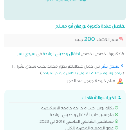
الكشف باسبقية الحضور
تفاصيل عيادة دكتورة نورهان أبو مسلم
200
سعر الكشف:
جنيه
دكتورة تخصص تخصص
اطفال وحديثي الولادة
في
سيدي بشر
سيدي بشر
: ش جمال عبدالناصر بجوار محمد نجيب سيدي بشر[...]
)
(
(احجز وسوف يصلك العنوان بالكامل وارقام العيادة
متاح خريطة جوجل عند الحجز
الخبرات والشهادات:
بكالوريوس طب و جراحة جامعة الاسكندرية
ماجستير طب الأطفال و حديثي الولادة
مستشفى الشاطبي الجامعي 2018 الي 2023
عضو الجمعية المصرية للكلي