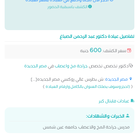
احجز الان مجانا وادفع في العيادة بسعر العيادة
الكشف باسبقية الحضور
تفاصيل عيادة دكتور عبد الرحمن الصباغ
600
سعر الكشف:
جنيه
دكتور تخصص تخصص
جراحة مخ واعصاب
في
مصر الجديدة
مصر الجديدة
: ش بطرس غالي روكسي مصر الجديده[...]
)
(
(احجز وسوف يصلك العنوان بالكامل وارقام العيادة
عيادات فايتال كير
الخبرات والشهادات:
مدرس جراحة المخ والاعصاب جامعه عين شمس