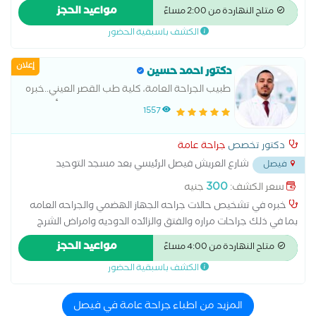
والمستقيم والبواسير وجراحه اورام الثدي واورام الجهاز الهضمي -
مواعيد الحجز
متاح النهاردة من 2:00 مساءً
يهتم بتقديم رعايه طبيه دقيقه وفق احدث الارشادات الطبيه مع
الكشف باسبقية الحضور
الحرص علي راحه المريض والمتابعه الجيده قبل وبعد الجراحه
إعلان
دكتور احمد حسين
طبيب الجراحة العامة، كلية طب القصر العيني..خبره
في جراحات المرارة، الفتق، الزائدة الدودية، وأمراض
1557
الشرج والمستقيم. يهتم بتقديم رعاية طبية دقيقة
وفق أحدث الإرشادات
دكتور تخصص
جراحة عامة
شارع العريش فيصل الرئيسي بعد مسجد التوحيد
فيصل
أمام مول الثريا
...
300
سعر الكشف:
جنيه
خبره في تشخيص حالات جراحه الجهاز الهضمي والجراحه العامه
بما في ذلك جراحات مراره والفتق والزائده الدوديه وامراض الشرج
والمستقيم يهتم بتقديم رعايه طبيه دقيقه وفق احدث الارشادات
مواعيد الحجز
متاح النهاردة من 4:00 مساءً
الطبيه مع الحرص علي راحه المريض والمتابعه الجيده قبل وبعد
الكشف باسبقية الحضور
الجراحه
المزيد من اطباء جراحة عامة في فيصل