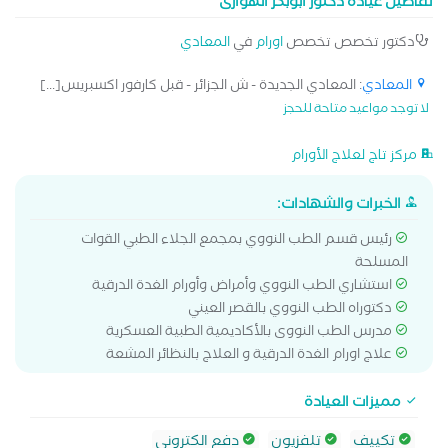
تفاصيل عيادة دكتور أبوبكر الهوارى
دكتور تخصص تخصص
اورام
في
المعادي
المعادي
: المعادي الجديدة - ش الجزائر - قبل كارفور اكسبريس[...]
لا توجد مواعيد متاحة للحجز
مركز تاج لعلاج الأورام
الخبرات والشهادات:
رئيس قسم الطب النووي بمجمع الجلاء الطبي القوات
المسلحة
استشاري الطب النووي وأمراض وأورام الغدة الدرقية
دكتوراه الطب النووي بالقصر العيني
مدرس الطب النووى بالأكاديمية الطبية العسكرية
علاج اورام الغدة الدرقية و العلاج بالنظائر المشعة
مميزات العيادة
تكييف
تلفزيون
دفع الكتروني