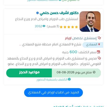
مفتوح الآن
الكشف باسبقية الحضور
ومفصلة عن سيرته المهنية ومؤهلاته: المؤهلات العلمية
والأكاديمية استشاري جراحة الأورام والمناظير: حاصل على درجة
الدكتوراه في جراحة الأورام، وهو تخصص دقيق يركز على الاستئصال
دكتور اشرف حسن حلمي
الجذري للأورام مع الحفاظ على الأنسجة السليمة. مدرس جراحة
استشاري طب الاورام وامراض الدم وزرع النخاع
الأورام بكلية الطب - جامعة عين شمس: يشغل منصباً أكاديمياً يتيح
(3 تقييم)
2052
له الإشراف على الأبحاث الحديثة وتدريب أطباء الجراحة في مستشفى
الدمرداش الجامعي، مما يضمن اتباعه لأحدث المدارس العلمية في
إستشاري تخصص
اورام
الجراحة. عضوية الجمعيات الدولية: زميل الكلية الملكية للجراحين
شارع 9 المعادي امام محطه مترو المعادي
...
المعادي
وعضو في العديد من الروابط المتخصصة في جراحة الأورام، مما
يعكس التزامه بالمعايير العالمية للجودة والأمان الجراحي.
600
سعر الكشف:
جنيه
مدرس و استشاري طب الاورام و امراض الدم و زرع النخاع بالمعهد
القومي للاورام ، دكتوراة طب الاورام و امراض الدم و زرع النخاع، عضو
في الجمعية الأوروبية لطب الأورام ESMO, عضو في الجمعية
مواعيد الحجز
متاح من يوم 2026-08-08
الأمريكية للاورام ASCO
الكشف باسبقية الحضور
المزيد من اطباء اورام في المعادي