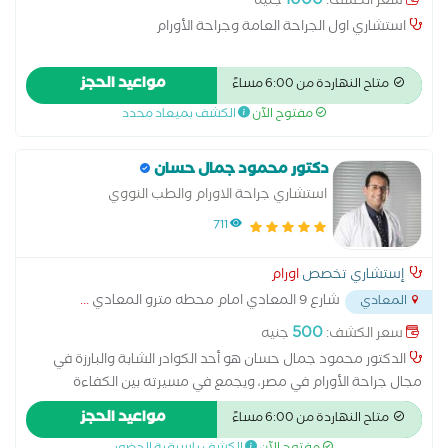
1000
سعر الكشف:
جنيه
استشاري اول الجراحة العامة وجراحة الأورام
مواعيد الحجز
متاح النهاردة من 6:00 مساءً
مفتوح الآن
الكشف بميعاد محدد
دكتور محمود جمال حسان
استشاري جراحة الاورام والطب النووي
711
إستشاري تخصص
اورام
شارع 9 المعادي امام محطه مترو المعادي
...
المعادي
500
سعر الكشف:
جنيه
الدكتور محمود جمال حسان هو أحد الكوادر الشابة والبارزة في
مجال جراحة الأورام في مصر، ويجمع في مسيرته بين الكفاءة
الجراحية الدقيقة والخلفية الأكاديمية القوية، مما يجعله متميزاً في
مواعيد الحجز
متاح النهاردة من 6:00 مساءً
إجراء الجراحات الاستئصالية والترميمية المعقدة. إليك نبذة مطولة