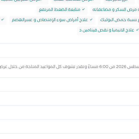
الروماتيزمية
أمراض صمامات القلب
أمراض الشرايين التاجية
 مرض السكر و مضاعفاته
متابعة الضغط المرتفع
اع نسبة حمض البوليك
علاج أمراض سوء الإمتصاص و عسرالهضم
ا
علاج الانيميا و نقص فيتامين د