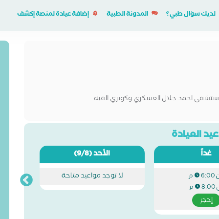
لديك سؤال طبي؟
المدونة الطبية
إضافة عيادة لمنصة إكشف
ستشفي احمد جلال العسكري وكوبري القبه
يد العيادة
غداً
الأحد
(9/8)
لا توجد مواعيد متاحة
6:00 م
ى
8:00 م
إحجز