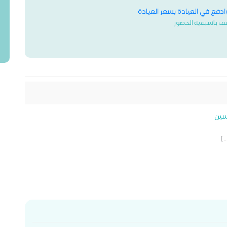
وادفع في العيادة بسعر العيادة
ف باسبقية الحضور
سين
.]