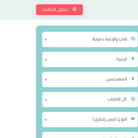
دخول الاطباء
قلب واوعية دموية
الجيزة
المهندسين
كل الالقاب
النوع (ليس إجباري)