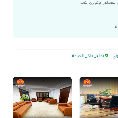
العسكري وكوبري القبه
ة
ني
تحاليل داخل العيادة