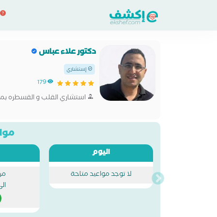
دكتور علاء عباس
إستشاري
179
استشاري القلب و القسطره بم
مواع
اليوم
لا توجد مواعيد متاحة
من
ال