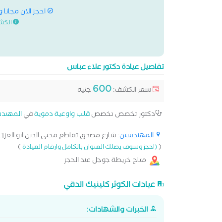
احجز الان مجانا 
الكش
تفاصيل عيادة دكتور علاء عباس
600
سعر الكشف:
جنيه
دكتور تخصص تخصص
قلب واوعية دموية
في
المهند
المهندسين
: شارع مصدق تقاطع محيي الدين ابو العز[..
)
(
(احجز وسوف يصلك العنوان بالكامل وارقام العيادة
متاح خريطة جوجل عند الحجز
عيادات الكوثر كلينيك الدقي
الخبرات والشهادات: