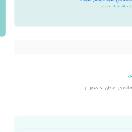
وادفع في العيادة بسعر العيادة
ف باسبقية الحضور
س
التعاون ميدان الحلمية[...]