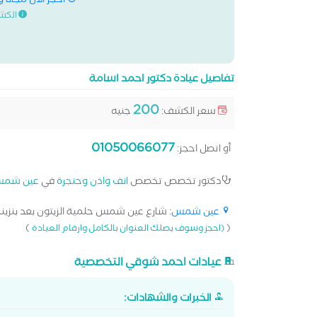
احجز الان مجانا 
الكش
تفاصيل عيادة دكتور احمد اسامة
200
سعر الكشف:
جنيه
01050066077
أو اتصل احجز:
دكتور تخصص تخصص
انف واذن وحنجرة
في
عين شم
عين شمس
: شارع عين شمس حلمية الزيتون بعد بنزينة 
)
(
(احجز وسوف يصلك العنوان بالكامل وارقام العيادة
عيادات احمد شوقي التخصصية
الخبرات والشهادات: