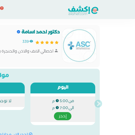
دكتور احمد اسامة
339
اخصائي الانف والاذن والحنجرة
مواع
اليوم
من
لا توج
5:00 م
الى
7:00 م
إحجز