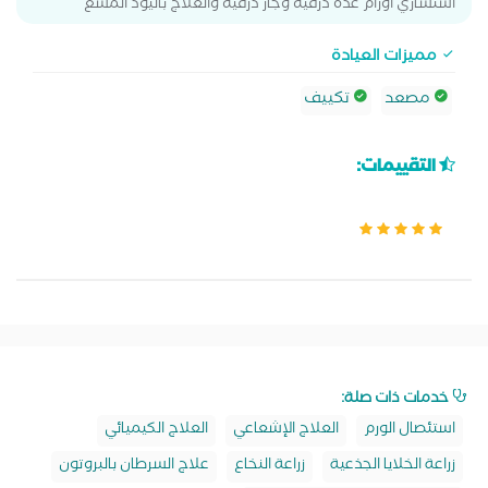
استشاري أورام غده درقيه وجار درقيه والعلاج باليود المشع
مميزات العيادة
مصعد
تكييف
التقييمات:
خدمات ذات صلة:
استئصال الورم
العلاج الإشعاعي
العلاج الكيميائي
زراعة الخلايا الجذعية
زراعة النخاع
علاج السرطان بالبروتون