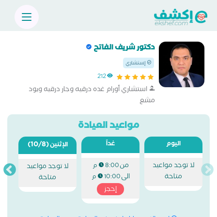
دكتور شريف الفاتح
إستشاري
212
استشاري أورام غده درقيه وجار درقيه ويود
مشع
مواعيد العيادة
اليوم
غداً
(10/8)
الإثنين
لا توجد مواعيد
من
8:00 م
لا توجد مواعيد
متاحة
الى
10:00 م
متاحة
إحجز