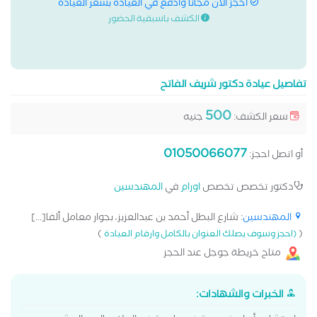
احجز الان مجانا وادفع في العيادة بسعر العيادة
الكشف باسبقية الحضور
تفاصيل عيادة دكتور شريف الفاتح
500
سعر الكشف:
جنيه
01050066077
أو اتصل احجز:
دكتور تخصص تخصص
اورام
في
المهندسين
المهندسين
: شارع البطل أحمد بن عبدالعزيز، بجوار معامل ألفا[...]
)
(
(احجز وسوف يصلك العنوان بالكامل وارقام العيادة
متاح خريطة جوجل عند الحجز
الخبرات والشهادات: