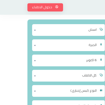
دخول الاطباء
اسنان
الجيزة
6 اكتوبر
كل الالقاب
النوع (ليس إجباري)