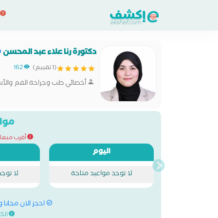
دكتورة رنا علاء عبد المحسن
(1 تقييم)
162
أخصائي طب وجراحة الفم والأس
مواع
أقرب ميعاد للحج
اليوم
لا توجد مواعيد متاحة
لا توج
احجز الان مجانا 
الك