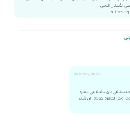
ي الأسنان الليلي
والتجميلية
ني
26 January, 2026
يه محستشي باي حاجة في حشو
تاز وكل اجهزه حديثه . ان شاء