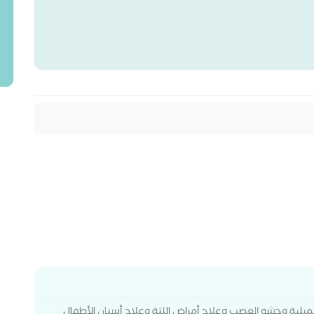
تجميلية وحشو العصب وعلاج أمراض اللثة وعلاج أسنان الأطفال