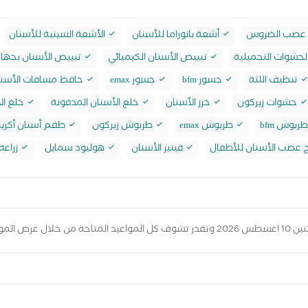
 عصب الضروس
أشعة بانوراما للأسنان
الأشعة السينية للأسنان
لحشوات التجميلية
تبييض الأسنان الكيميائي
تبييض الأسنان بجهاز
تنظيف اللثة
جسور bfm
جسور emax
حافظ مسافات الأسنا
حشوات زيركون
خرز الأسنان
خلع الأسنان المدفونة
خلع الأ
ربوش bfm
طربوش emax
طربوش زيركون
طقم أسنان أكري
 عصب الأسنان للأطفال
فينير الأسنان
هوليود سمايل
زراعه
عيد أعلاه