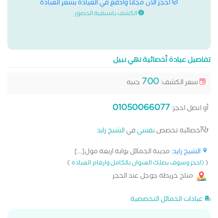
احجز الان مجانا وادفع في العيادة بسعر العيادة
الكشف باسبقية الحضور
تفاصيل عيادة أخصائية نهي نبيل
700
سعر الكشف:
جنيه
01050066077
أو اتصل احجز:
أخصائية تخصص
نفسي
في
الشيخ زايد
الشيخ زايد
: مدينة الخمائل بوابة اربعة مول[...]
)
(
(احجز وسوف يصلك العنوان بالكامل وارقام العيادة
متاح خريطة جوجل عند الحجز
عيادات الخمائل التخصصية